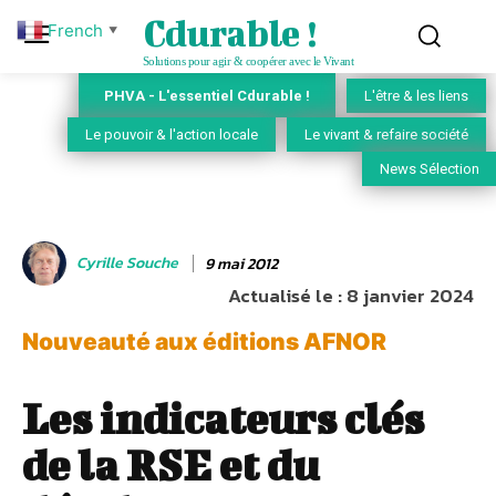
Cdurable !
French
▼
Solutions pour agir & coopérer avec le Vivant
PHVA - L'essentiel Cdurable !
L'être & les liens
Le pouvoir & l'action locale
Le vivant & refaire société
News Sélection
Cyrille Souche
9 mai 2012
Actualisé le :
8 janvier 2024
Nouveauté aux éditions AFNOR
Les indicateurs clés
de la RSE et du