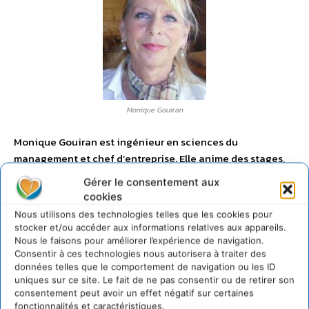
Monique Gouiran
Monique Gouiran est ingénieur en sciences du
management et chef d’entreprise. Elle anime des stages,
des conférences et des séminaires sur les thèmes du
Gérer le consentement aux
management, de la motivation et de l’identité
cookies
professionnelle. Son analyse de vingt ans d’expérience en
Nous utilisons des technologies telles que les cookies pour
France hexagonale, en Corse et aux Antilles françaises, en
stocker et/ou accéder aux informations relatives aux appareils.
milieu économique et social, propose une approche
Nous le faisons pour améliorer l’expérience de navigation.
Consentir à ces technologies nous autorisera à traiter des
favorable à la compréhension et à la réussite des enjeux
données telles que le comportement de navigation ou les ID
du XXI° siècle. Monique Gouiran
uniques sur ce site. Le fait de ne pas consentir ou de retirer son
Consultante au service des entreprises depuis 23 ans
consentement peut avoir un effet négatif sur certaines
Chargée de cours à l’Université de Lyon II et de Corse
fonctionnalités et caractéristiques.