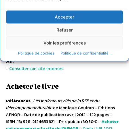
Auteur de «
Construire l’entreprise de demain
» édition
Afnor 2010
Accepter
«
Responsabilité sociétale et ressources humaines
» édition
Afnor 2011
Refuser
«
Les indicateurs clés de la RSE et du Développement
durable
» édition Afnor 2012
Voir les préférences
Autobiographie «
Le roman de Lucy : il n’est au pouvoir de
Politique de cookies
Politique de confidentialité
personne d’éteindre le soleil
» édition Mon Petit Editeur
2012
–
Consulter son site internet
.
Acheter le livre
Références
:
Les indicateurs clés de la RSE et du
développement durable
de Monique Gouiran – Editions
AFNOR – Date de publication : avril 2012 – 122 pages –
ISBN-13: 978-2124653621 – Prix public : 30,50 € –
Acheter
cet ouvrage sur le site de l’AFNOR
–
Code : NBL2012