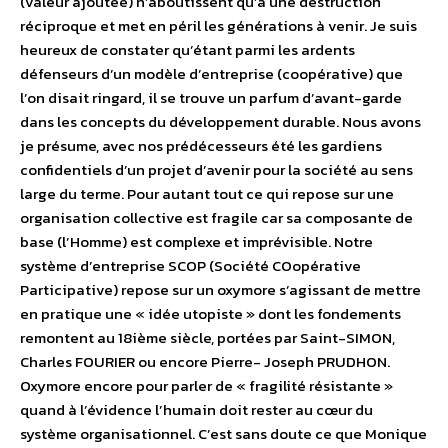
(valeur ajoutée) n’aboutissent qu’a une destruction
réciproque et met en péril les générations à venir. Je suis
heureux de constater qu’étant parmi les ardents
défenseurs d’un modèle d’entreprise (coopérative) que
l’on disait ringard, il se trouve un parfum d’avant-garde
dans les concepts du développement durable. Nous avons
je présume, avec nos prédécesseurs été les gardiens
confidentiels d’un projet d’avenir pour la société au sens
large du terme. Pour autant tout ce qui repose sur une
organisation collective est fragile car sa composante de
base (l’Homme) est complexe et imprévisible. Notre
système d’entreprise SCOP (Société COopérative
Participative) repose sur un oxymore s’agissant de mettre
en pratique une « idée utopiste » dont les fondements
remontent au 18ième siècle, portées par Saint-SIMON,
Charles FOURIER ou encore Pierre- Joseph PRUDHON.
Oxymore encore pour parler de « fragilité résistante »
quand à l’évidence l’humain doit rester au cœur du
système organisationnel. C’est sans doute ce que Monique