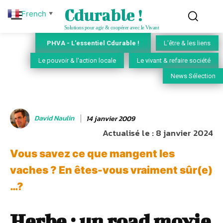
Cdurable !
French
▼
Solutions pour agir & coopérer avec le Vivant
PHVA - L'essentiel Cdurable !
L'être & les liens
Le pouvoir & l'action locale
Le vivant & refaire société
News Sélection
David Naulin
14 janvier 2009
Actualisé le :
8 janvier 2024
Vous savez ce que mangent les
vaches ? En êtes-vous vraiment sûr(e)
…?
Herbe : un road movie