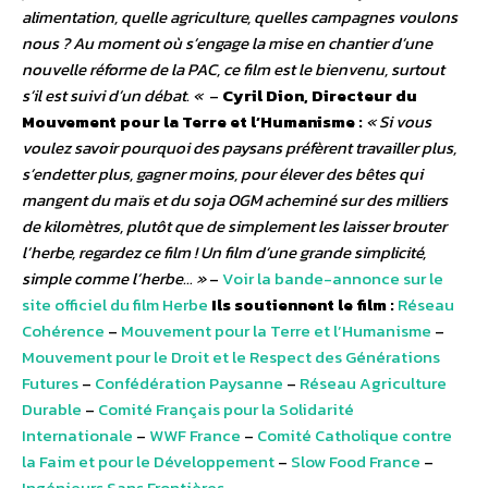
alimentation, quelle agriculture, quelles campagnes voulons
nous ? Au moment où s’engage la mise en chantier d’une
nouvelle réforme de la PAC, ce film est le bienvenu, surtout
s’il est suivi d’un débat. «
–
Cyril Dion, Directeur du
Mouvement pour la Terre et l’Humanisme :
« Si vous
voulez savoir pourquoi des paysans préfèrent travailler plus,
s’endetter plus, gagner moins, pour élever des bêtes qui
mangent du maïs et du soja OGM acheminé sur des milliers
de kilomètres, plutôt que de simplement les laisser brouter
l’herbe, regardez ce film ! Un film d’une grande simplicité,
simple comme l’herbe… »
–
Voir la bande-annonce sur le
site officiel du film Herbe
Ils soutiennent le film :
Réseau
Cohérence
–
Mouvement pour la Terre et l’Humanisme
–
Mouvement pour le Droit et le Respect des Générations
Futures
–
Confédération Paysanne
–
Réseau Agriculture
Durable
–
Comité Français pour la Solidarité
Internationale
–
WWF France
–
Comité Catholique contre
la Faim et pour le Développement
–
Slow Food France
–
Ingénieurs Sans Frontières