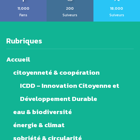
11,000
200
18,000
Fans
Suiveurs
Suiveurs
Rubriques
Accueil
citoyenneté & coopération
ICDD – Innovation Citoyenne et
Développement Durable
eau & biodiversité
énergie & climat
sobriété & circularité