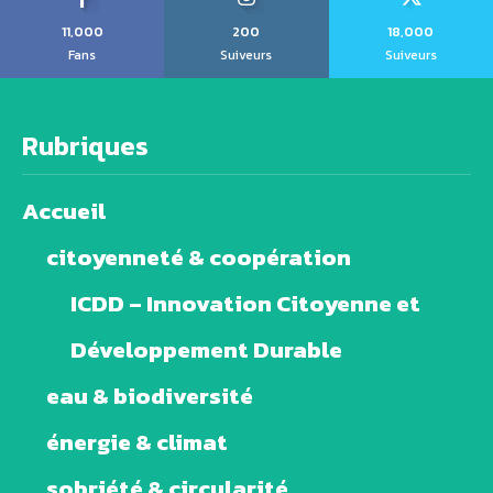
11,000
200
18,000
Fans
Suiveurs
Suiveurs
Rubriques
Accueil
citoyenneté & coopération
ICDD – Innovation Citoyenne et
Développement Durable
eau & biodiversité
énergie & climat
sobriété & circularité