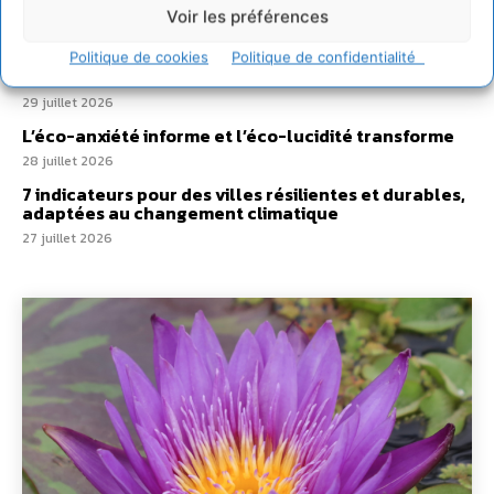
30 juillet 2026
Voir les préférences
Un kit citoyen pour lever les freins au
développement des forêts comestibles dans nos
Politique de cookies
Politique de confidentialité
villes
29 juillet 2026
L’éco-anxiété informe et l’éco-lucidité transforme
28 juillet 2026
7 indicateurs pour des villes résilientes et durables,
adaptées au changement climatique
27 juillet 2026