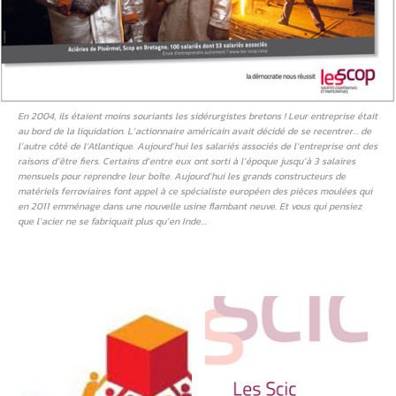
En 2004, ils étaient moins souriants les sidérurgistes bretons ! Leur entreprise était
au bord de la liquidation. L’actionnaire américain avait décidé de se recentrer… de
l’autre côté de l’Atlantique. Aujourd’hui les salariés associés de l’entreprise ont des
raisons d’être fiers. Certains d’entre eux ont sorti à l’époque jusqu’à 3 salaires
mensuels pour reprendre leur boîte. Aujourd’hui les grands constructeurs de
matériels ferroviaires font appel à ce spécialiste européen des pièces moulées qui
en 2011 emménage dans une nouvelle usine flambant neuve. Et vous qui pensiez
que l’acier ne se fabriquait plus qu’en Inde…