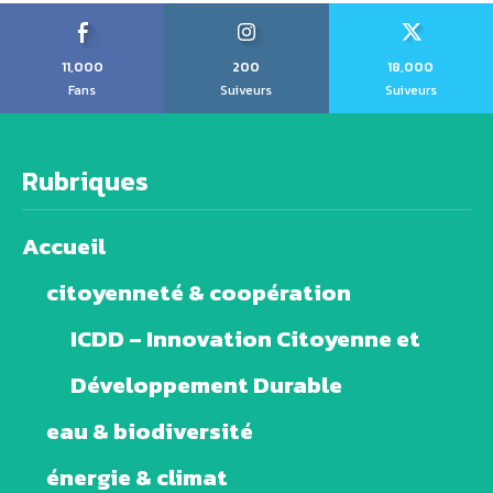
11,000
200
18,000
Fans
Suiveurs
Suiveurs
Rubriques
Accueil
citoyenneté & coopération
ICDD – Innovation Citoyenne et
Développement Durable
eau & biodiversité
énergie & climat