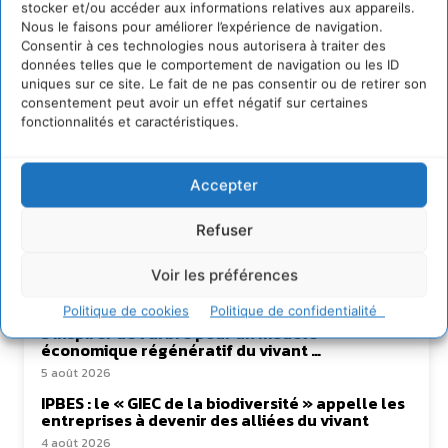
stocker et/ou accéder aux informations relatives aux appareils.
Nous le faisons pour améliorer l’expérience de navigation.
Consentir à ces technologies nous autorisera à traiter des
données telles que le comportement de navigation ou les ID
uniques sur ce site. Le fait de ne pas consentir ou de retirer son
consentement peut avoir un effet négatif sur certaines
Lire aussi
fonctionnalités et caractéristiques.
Transformer les territoires par le dialogue et la
Accepter
coopération avec un Commun
d’Accompagnement des Transitions
Refuser
7 août 2026
Soutenir un pastoralisme durable en faveur de
Voir les préférences
socio-écosystèmes résilients
6 août 2026
Politique de cookies
Politique de confidentialité
S’inspirer de l’arbre pour un modèle
économique régénératif du vivant …
5 août 2026
IPBES : le « GIEC de la biodiversité » appelle les
entreprises à devenir des alliées du vivant
4 août 2026