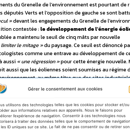
ments du Grenelle de l’environnement est pourtant de 
Les députés Verts et l’opposition de gauche se sont batt
ecul »
devant les engagements du Grenelle de l’environ
sition contestée :
le développement de l’énergie éol
mblée a maintenu le seuil de cinq mâts par nouvelle
 limiter le mitage »
du paysage. Ce seuil est dénoncé pa
 écologistes comme une entrave au développement de c
à aussi
« une régression »
pour cette énergie nouvelle. 
oit aussi que les éoliennes soient soumises au régime 
l’environnement, au même titre que des sites industriel
eur a prévu un
« éloignement minimal de 500 mètres »
en
Gérer le consentement aux cookies
ce Nature Environnement parle d’une
« occasion manqué
les salue désormais les avancées en faveur du dévelop
us utilisons des technologies telles que les cookies pour stocker et/ou
lus,
cliquez ici
. – En ce qui concerne
les trames vertes 
céder aux informations relatives aux appareils. Nous le faisons pour
éliorer l’expérience de navigation. Consentir à ces technologies nous
corridors pour assurer la continuité de la biodiversité e
torisera à traiter des données telles que le comportement de navigatio
ue
« les infrastructures linéaires de l’Etat soient compatib
 les ID uniques sur ce site. Le fait de ne pas consentir ou de retirer son