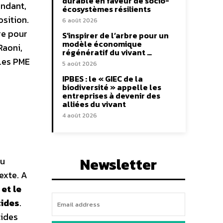
durable en faveur de socio-
endant,
écosystèmes résilients
osition.
6 août 2026
re pour
S’inspirer de l’arbre pour un
modèle économique
Raoni,
régénératif du vivant …
 Les PME
5 août 2026
IPBES : le « GIEC de la
biodiversité » appelle les
entreprises à devenir des
alliées du vivant
4 août 2026
Newsletter
du
exte. A
et le
cides
.
cides