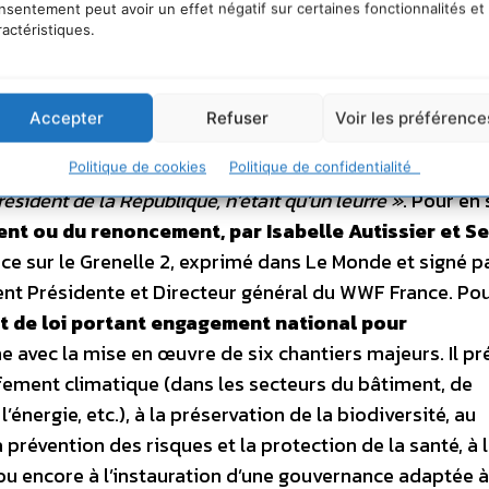
nsentement peut avoir un effet négatif sur certaines fonctionnalités et
ue »
. En clair, a expliqué Yves Cochet à l’AFP, une auto
ractéristiques.
n ou tout autre espace naturel protégé. En revanche, re
te analogue au niveau régional ou local.
A lire égalemen
lle de l’Environnement ? Un beau discours …
Les Ami
Accepter
Refuser
Voir les préférence
quants du discours de Nicolas Sarkozy le 25 octobre 20
u « Grenelle ». Pour l’ONG, le constat est sans appel :
« 
Politique de cookies
Politique de confidentialité
résident de la République, n’était qu’un leurre »
. Pour en 
ent ou du renoncement, par Isabelle Autissier et S
ce sur le Grenelle 2, exprimé dans Le Monde et signé p
ment Présidente et Directeur général du WWF France. Po
jet de loi portant engagement national pour
line avec la mise en œuvre de six chantiers majeurs. Il p
ffement climatique (dans les secteurs du bâtiment, de
’énergie, etc.), à la préservation de la biodiversité, au
prévention des risques et la protection de la santé, à 
u encore à l’instauration d’une gouvernance adaptée à