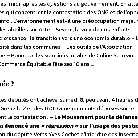
rès-midi, après les questions au gouvernement. En att
es qui concentrent la contestation des ONG et de l’opp
info : L’environnement est-il une préoccupation majeu
des abeilles sur Arte – Severn, la voix de nos enfants – 
croissance : la transition vers une économie durable –
ersité dans les communes – Les outils de l’Association
e – Pourquoi les solutions locales de Coline Serreau
Commerce Équitable fête ses 10 ans …
ée ?
es députés ont achevé, samedi 8, peu avant 4 heures 
te Grenelle 2 et des 1 600 amendements déposés sur le t
nt la contestation : –
Le Mouvement pour la défense 
 a dénoncé une
« régression »
sur l’usage des pesti
on du député Verts Yves Cochet d’interdire des insecti