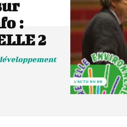
sur
o :
ELLE 2
u développement
L'ACTU DU DD