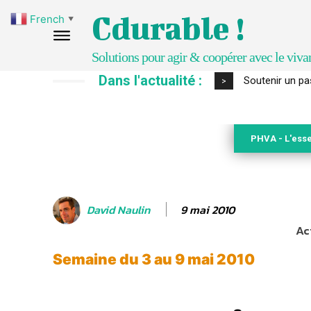
Cdurable !
French
▼
Solutions pour agir & coopérer avec le viva
Dans l'actualité :
S’inspirer de 
>
PHVA - L'esse
9 mai 2010
David Naulin
Ac
Semaine du 3 au 9 mai 2010