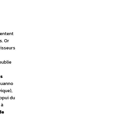
sentent
s. Or
nisseurs
publie
es
Jouanno
vique),
appui du
 à
de