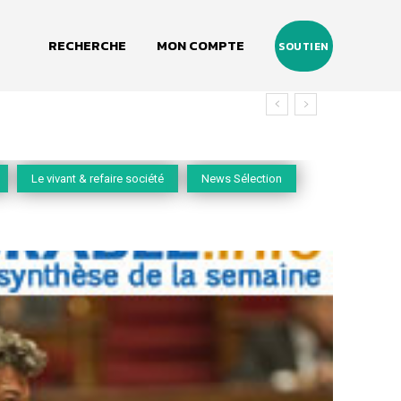
RECHERCHE
MON COMPTE
SOUTIEN
Le vivant & refaire société
News Sélection