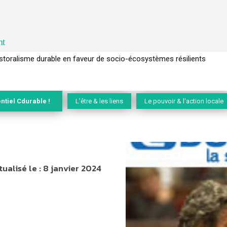
nt
l’arbre pour un modèle économique régénératif du vivant …
ntiel Cdurable !
L'être & les liens
Le pouvoir & l'action locale
tualisé le :
8 janvier 2024