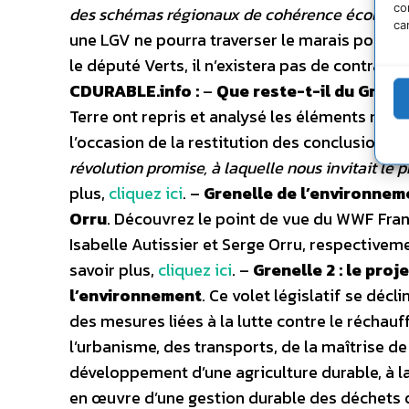
co
des schémas régionaux de cohérence écologiq
ca
une LGV ne pourra traverser le marais poitevi
le député Verts, il n’existera pas de contrain
CDURABLE.info :
–
Que reste-t-il du Grene
Terre ont repris et analysé les éléments mar
l’occasion de la restitution des conclusions d
révolution promise, à laquelle nous invitait le p
plus,
cliquez ici
. –
Grenelle de l’environnem
Orru
. Découvrez le point de vue du WWF Fran
Isabelle Autissier et Serge Orru, respective
savoir plus,
cliquez ici
. –
Grenelle 2 : le pro
l’environnement
. Ce volet législatif se déc
des mesures liées à la lutte contre le réchau
l’urbanisme, des transports, de la maîtrise de l
développement d’une agriculture durable, à la 
en œuvre d’une gestion durable des déchets o