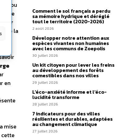
route ou
Comment le sol français a perdu
grette
sa mémoire hydrique et déréglé
tout le territoire (2020-2026)
t sur
2 août 2026
s de la
s
Développer notre attention aux
07, à
espèces vivantes non humaines
la
avec les communs de Zoepolis
savoir
30 juillet 2026
Un kit citoyen pour lever les freins
erge
au développement des forêts
ar
comestibles dans nos villes
ur en
29 juillet 2026
L’éco-anxiété informe et l’éco-
lucidité transforme
résente
28 juillet 2026
7 indicateurs pour des villes
résilientes et durables, adaptées
au changement climatique
la mise
27 juillet 2026
 cette