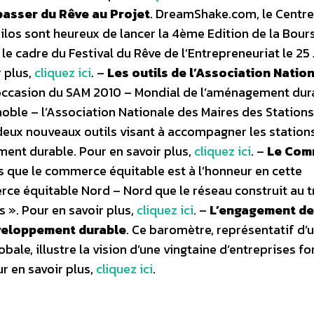
 passer du Rêve au Projet
. DreamShake.com, le Centre
ilos sont heureux de lancer la 4ème Edition de la Bour
le cadre du Festival du Rêve de l’Entrepreneuriat le 25 
 plus,
cliquez ici
. –
Les outils de l’Association Natio
’occasion du SAM 2010 – Mondial de l’aménagement dur
enoble – l’Association Nationale des Maires des Station
eux nouveaux outils visant à accompagner les station
ent durable. Pour en savoir plus,
cliquez ici
. –
Le Com
rs que le commerce équitable est à l’honneur en cette
rce équitable Nord – Nord que le réseau construit au t
 ». Pour en savoir plus,
cliquez ici
. –
L’engagement d
éveloppement durable
. Ce baromètre, représentatif d’
bale, illustre la vision d’une vingtaine d’entreprises f
r en savoir plus,
cliquez ici
.