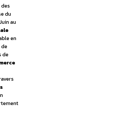
 des
se du
Juin au
nale
able en
s de
s de
merce
ravers
es
un
ortement