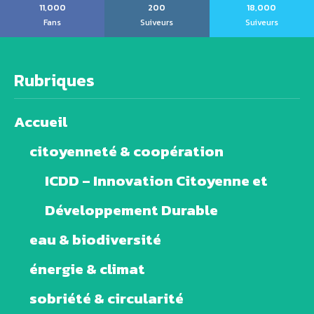
11,000
200
18,000
Fans
Suiveurs
Suiveurs
Rubriques
Accueil
citoyenneté & coopération
ICDD – Innovation Citoyenne et
Développement Durable
eau & biodiversité
énergie & climat
sobriété & circularité