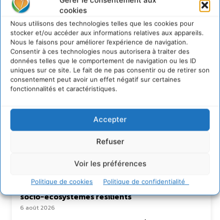
Gérer le consentement aux
cookies
Nous utilisons des technologies telles que les cookies pour
stocker et/ou accéder aux informations relatives aux appareils.
Nous le faisons pour améliorer l’expérience de navigation.
Rédaction Cdurable
Consentir à ces technologies nous autorisera à traiter des
données telles que le comportement de navigation ou les ID
uniques sur ce site. Le fait de ne pas consentir ou de retirer son
https:/cdurable.info
consentement peut avoir un effet négatif sur certaines
fonctionnalités et caractéristiques.
Accepter
Refuser
Lire aussi
Voir les préférences
Politique de cookies
Politique de confidentialité
Soutenir un pastoralisme durable en faveur de
socio-écosystèmes résilients
6 août 2026