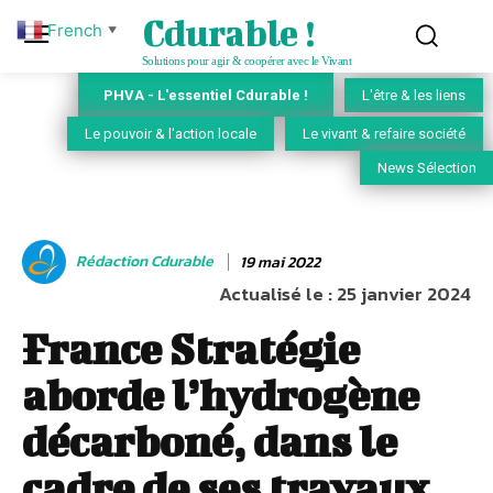
Cdurable !
French
▼
Solutions pour agir & coopérer avec le Vivant
PHVA - L'essentiel Cdurable !
L'être & les liens
Le pouvoir & l'action locale
Le vivant & refaire société
News Sélection
Rédaction Cdurable
19 mai 2022
Actualisé le :
25 janvier 2024
France Stratégie
aborde l’hydrogène
décarboné, dans le
cadre de ses travaux