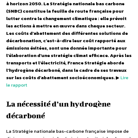
à horizon 2050. La Stratégie nationale bas carbone
(SNBC) constitue la feuille de route française pour
lutter contre le changement climatique : elle prévoit
les actions à mettre en œuvre dans chaque secteur.
Les coûts d’abattement des différentes solutions de
décarbonation, c’est-à-dire leur coût rapporté aux
émissions évitées, sont une donnée importante pour
l’élaboration d’une stratégie climat efficace. Après les
transports et l’électricité, France Stratégie aborde
l’hydrogène décarboné, dans le cadre de ses travaux
sur les coûts d’abattement socioéconomiques.
▶
Lire
le rapport
La nécessité d’un hydrogène
décarboné
La Stratégie nationale bas-carbone française impose de