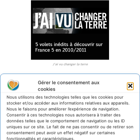
J’ai vu changer la terre
J’ai vu changer la Terre
. Les effets du réchauffement
Gérer le consentement aux
climatique affectent déjà le quotidien de bon nombre de
cookies
personnes qui vivent au contact de la nature et en tirent
Nous utilisons des technologies telles que les cookies pour
leurs moyens de subsistance. Concernés en premier lieu :
stocker et/ou accéder aux informations relatives aux appareils.
les agriculteurs, éleveurs, pêcheurs, chasseurs et
Nous le faisons pour améliorer l’expérience de navigation.
Consentir à ces technologies nous autorisera à traiter des
sylviculteurs d’Asie, d’Afrique ou d’ailleurs. Refusant la
données telles que le comportement de navigation ou les ID
fatalité, ceux qui ont « vu changer la Terre » rivalisent
uniques sur ce site. Le fait de ne pas consentir ou de retirer son
d’ingéniosité pour trouver des solutions afin de préserver
consentement peut avoir un effet négatif sur certaines
leur coin de la planète. Cinq volets inédits viennent
fonctionnalités et caractéristiques.