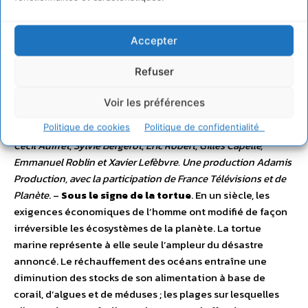
enrichir cette série qui s’appuie sur des rencontres, relaie
les inquiétudes mais aussi les espoirs des premières
Accepter
victimes du réchauffement climatique. L’occasion de
découvrir, en Norvège, en Grèce, en Namibie, dans le
Refuser
Sultanat d’Oman et en Mongolie, des initiatives
étonnantes et de rendre hommage aux pionniers d’un
Voir les préférences
combat qui doit devenir universel.
5 x 52 min. Auteurs
Nadège Demanée et Laurence Ubrich. Réalisation Jérôme-
Politique de cookies
Politique de confidentialité
Cécil Auffret, Sylvie Bergerot, Eric Robert, Gilles Capelle,
Emmanuel Roblin et Xavier Lefèbvre. Une production Adamis
Production, avec la participation de France Télévisions et de
Planète
. –
Sous le signe de la tortue
. En un siècle, les
exigences économiques de l’homme ont modifié de façon
irréversible les écosystèmes de la planète. La tortue
marine représente à elle seule l’ampleur du désastre
annoncé. Le réchauffement des océans entraîne une
diminution des stocks de son alimentation à base de
corail, d’algues et de méduses ; les plages sur lesquelles