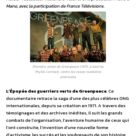
Mano, avec la participation de France Télévisions
.
Première action de Greenpeace (1971), à bord du
Phyllis Cormack, contre les essais nucléaires
américains.
L’Épopée des guerriers verts de Greenpeace
. Ce
documentaire retrace la saga d’une des plus célèbres ONG
internationales, depuis sa création en 1971. A travers des
témoignages et des archives inédites, il suit les grands
combats de l’organisation, l’aventure humaine de ceux qui
l’ont construite, l’invention d’une nouvelle forme
d’activisme, les succès et les soubresauts de son histoire.