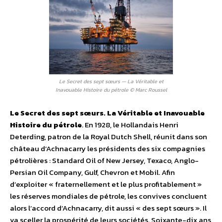
Le Secret des sept sœurs — La Véritable et
Inavouable Histoire du pétrole © Marc Roussel
Le Secret des sept sœurs. La Véritable et Inavouable
Histoire du pétrole
. En 1928, le Hollandais Henri
Deterding, patron de la Royal Dutch Shell, réunit dans son
château d’Achnacarry les présidents des six compagnies
pétrolières : Standard Oil of New Jersey, Texaco, Anglo-
Persian Oil Company, Gulf, Chevron et Mobil. Afin
d’exploiter « fraternellement et le plus profitablement »
les réserves mondiales de pétrole, les convives concluent
alors l’accord d’Achnacarry, dit aussi « des sept sœurs ». Il
va sceller la prospérité de leurs sociétés. Soixante-dix ans