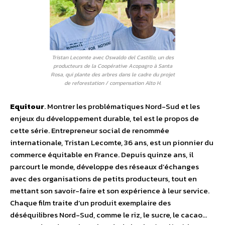
Tristan Lecomte avec Oswaldo del Castillo, un des
producteurs de la Coopérative Acopagro à Santa
Rosa, qui plante des arbres dans le cadre du projet
de reforestation / compensation Alto H.
Equitour
. Montrer les problématiques Nord-Sud et les
enjeux du développement durable, tel est le propos de
cette série. Entrepreneur social de renommée
internationale, Tristan Lecomte, 36 ans, est un pionnier du
commerce équitable en France. Depuis quinze ans, il
parcourt le monde, développe des réseaux d’échanges
avec des organisations de petits producteurs, tout en
mettant son savoir-faire et son expérience à leur service.
Chaque film traite d’un produit exemplaire des
déséquilibres Nord-Sud, comme le riz, le sucre, le cacao…