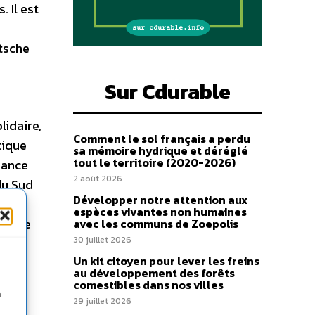
 Il est
utsche
Sur Cdurable
lidaire,
Comment le sol français a perdu
tique
sa mémoire hydrique et déréglé
tout le territoire (2020-2026)
dance
2 août 2026
du Sud
Développer notre attention aux
r
espèces vivantes non humaines
ieu de
avec les communs de Zoepolis
30 juillet 2026
Un kit citoyen pour lever les freins
rting
au développement des forêts
comestibles dans nos villes
n
r des
29 juillet 2026