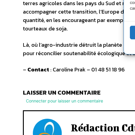
terres agricoles dans les pays du Sud et rédu
co
ca
accompagner cette transition, l’Europe doit a
quantité, en les encourageant par exemple à c
tourteaux de soja.
Là, où l’agro-industrie détruit la planète et 
pour réconcilier soutenabilité écologique et 
–
Contact
: Caroline Prak – 01 48 51 18 96
LAISSER UN COMMENTAIRE
Connecter pour laisser un commentaire
Rédaction Cd