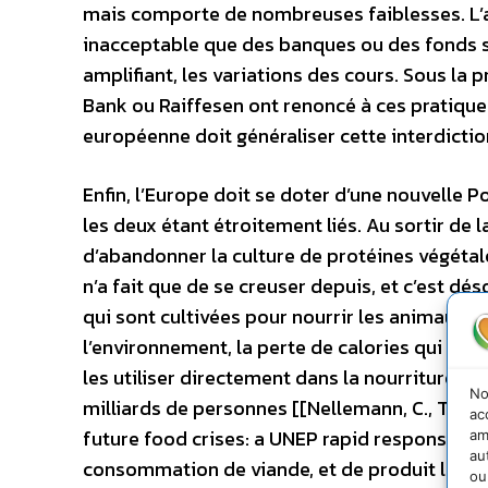
mais comporte de nombreuses faiblesses. L’agr
inacceptable que des banques ou des fonds sp
amplifiant, les variations des cours. Sous l
Bank ou Raiffesen ont renoncé à ces pratique
européenne doit généraliser cette interdictio
Enfin, l’Europe doit se doter d’une nouvelle P
les deux étant étroitement liés. Au sortir de 
d’abandonner la culture de protéines végéta
n’a fait que de se creuser depuis, et c’est d
qui sont cultivées pour nourrir les animaux 
l’environnement, la perte de calories qui résu
les utiliser directement dans la nourriture h
No
milliards de personnes [[Nellemann, C., The e
ac
future food crises: a UNEP rapid response as
am
au
consommation de viande, et de produit laitier
ou