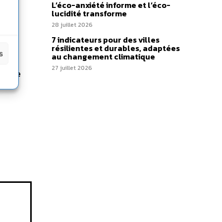
L’éco-anxiété informe et l’éco-
lucidité transforme
 la
28 juillet 2026
es
7 indicateurs pour des villes
résilientes et durables, adaptées
s
au changement climatique
27 juillet 2026
a voie