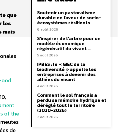
Soutenir un pastoralisme
xte que
durable en faveur de socio-
écosystèmes résilients
r les
6 août 2026
s mais
S’inspirer de l’arbre pour un
modèle économique
régénératif du vivant …
ionales
5 août 2026
IPBES : le « GIEC de la
biodiversité » appelle les
entreprises à devenir des
alliées du vivant
Food
4 août 2026
Comment le sol français a
10,
perdu sa mémoire hydrique et
opment
déréglé tout le territoire
(2020-2026)
s of the
2 août 2026
 émeutes
rées de