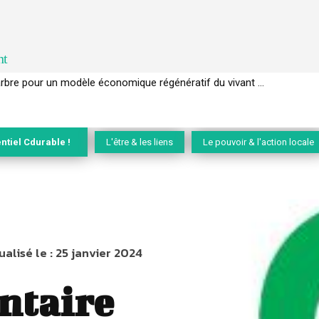
nt
EC de la biodiversité » appelle les entreprises à devenir des alliées du 
ntiel Cdurable !
L'être & les liens
Le pouvoir & l'action locale
ualisé le :
25 janvier 2024
entaire