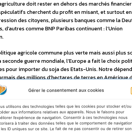
iculture doit rester en dehors des marchés financiers.
éculatifs cherchent du profit en misant, et surtout en
a pression des citoyens, plusieurs banques comme la De
s, d’autres comme BNP Paribas continuent : l’Union
n.
olitique agricole commune plus verte mais aussi plus so
la seconde guerre mondiale, l’Europe a fait le choix poli
les pour importer du soja des Etats-Unis. Notre dépen
ésormais des millions d’hectares de terres en Amérique 
en Europe. D’après le Programme des Nations unies pou
Gérer le consentement aux cookies
lte de l’alimentation des animaux par des céréales au l
umaine, représente les besoins caloriques de plus de 3,5
us utilisons des technologies telles que les cookies pour stocker et/ou
nvironmental food crisis: the environment’s role in ave
céder aux informations relatives aux appareils. Nous le faisons pour
sessment. 2009: United Nations Pubns.]] : réduire la
éliorer l’expérience de navigation. Consentir à ces technologies nous
torisera à traiter des données telles que le comportement de navigatio
s, est sans doute le moyen le plus efficace pour libére
 les ID uniques sur ce site. Le fait de ne pas consentir ou de retirer son