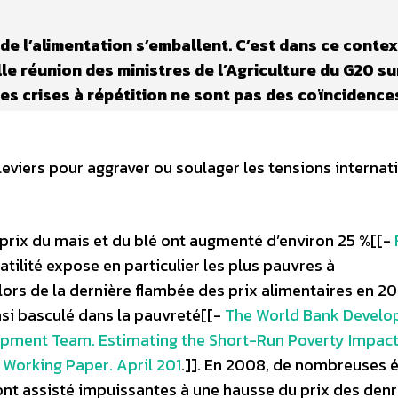
x de l’alimentation s’emballent. C’est dans ce conte
e réunion des ministres de l’Agriculture du G20 su
 ces crises à répétition ne sont pas des coïncidence
 leviers pour aggraver ou soulager les tensions internat
prix du mais et du blé ont augmenté d’environ 25 %[[-
olatilité expose en particulier les plus pauvres à
 lors de la dernière flambée des prix alimentaires en 20
nsi basculé dans la pauvreté[[-
The World Bank Devel
opment Team. Estimating the Short-Run Poverty Impact
 Working Paper. April 201
.]]. En 2008, de nombreuses
ont assisté impuissantes à une hausse du prix des den