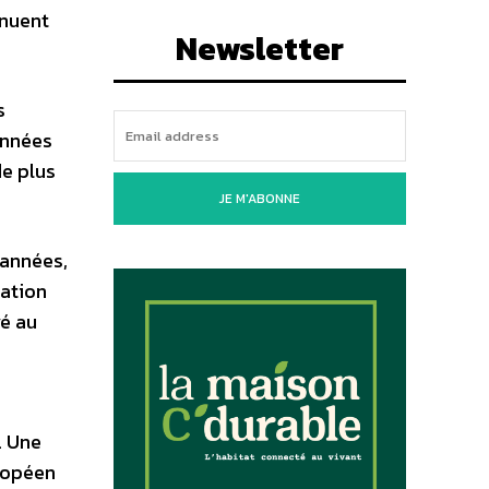
inuent
Newsletter
s
 années
de plus
JE M'ABONNE
 années,
ration
vé au
. Une
uropéen