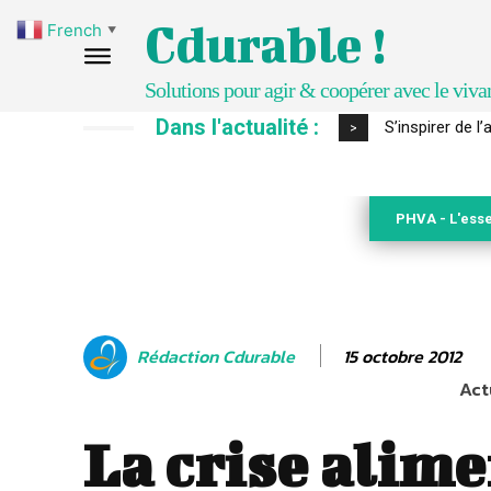
Cdurable !
French
▼
Solutions pour agir & coopérer avec le viva
Dans l'actualité :
IPBES : le « GI
>
PHVA - L'esse
15 octobre 2012
Rédaction Cdurable
Act
La crise alim