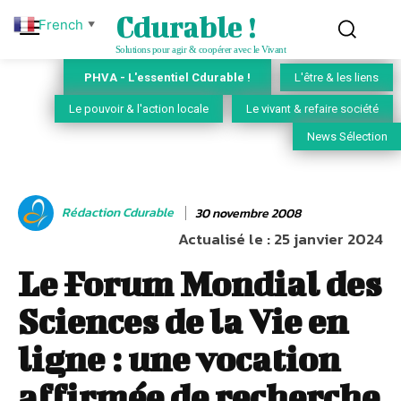
Cdurable !
French
▼
Solutions pour agir & coopérer avec le Vivant
PHVA - L'essentiel Cdurable !
L'être & les liens
Le pouvoir & l'action locale
Le vivant & refaire société
News Sélection
Rédaction Cdurable
30 novembre 2008
Actualisé le :
25 janvier 2024
Le Forum Mondial des
Sciences de la Vie en
ligne : une vocation
affirmée de recherche