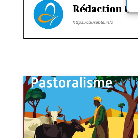
Rédaction Cd
https:/cdurable.info