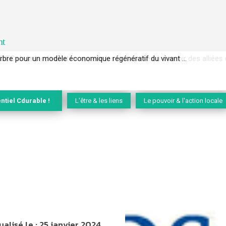
nt
EC de la biodiversité » appelle les entreprises à devenir des alliées du 
ntiel Cdurable !
L'être & les liens
Le pouvoir & l'action locale
ualisé le :
25 janvier 2024