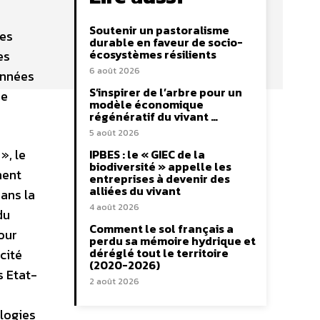
Soutenir un pastoralisme
des
durable en faveur de socio-
écosystèmes résilients
es
6 août 2026
ionnées
S’inspirer de l’arbre pour un
de
modèle économique
régénératif du vivant …
5 août 2026
», le
IPBES : le « GIEC de la
biodiversité » appelle les
ment
entreprises à devenir des
alliées du vivant
dans la
4 août 2026
du
Comment le sol français a
our
perdu sa mémoire hydrique et
déréglé tout le territoire
cité
(2020-2026)
s Etat-
2 août 2026
logies