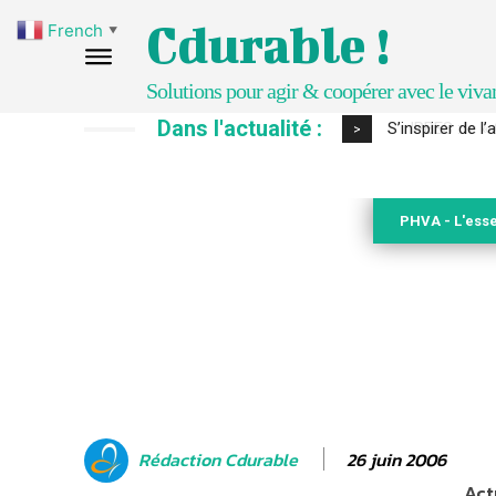
Cdurable !
French
▼
Solutions pour agir & coopérer avec le viva
Dans l'actualité :
IPBES : le « GI
>
PHVA - L'esse
26 juin 2006
Rédaction Cdurable
Act