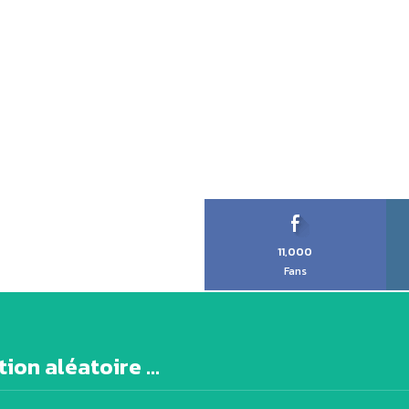
11,000
Fans
ion aléatoire ...