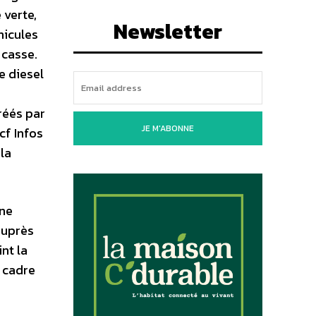
 verte,
Newsletter
hicules
 casse.
e diesel
réés par
JE M'ABONNE
cf Infos
la
 ne
auprès
nt la
e cadre