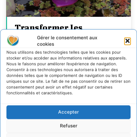
Transformer les
territoires par le
Gérer le consentement aux
dialogue et la
cookies
Nous utilisons des technologies telles que les cookies pour
coopération avec un
stocker et/ou accéder aux informations relatives aux appareils.
Commun
Nous le faisons pour améliorer l’expérience de navigation.
Consentir à ces technologies nous autorisera à traiter des
d’Accompagnement des
données telles que le comportement de navigation ou les ID
Transitions
uniques sur ce site. Le fait de ne pas consentir ou de retirer son
consentement peut avoir un effet négatif sur certaines
fonctionnalités et caractéristiques.
CYRILLE SOUCHE
-
7 AOÛT 2026
Accepter
Refuser