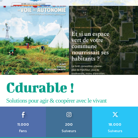
Cdurable !
Solutions pour agir & coopérer avec le vivant
11,000
200
18,000
Fans
Suiveurs
Suiveurs