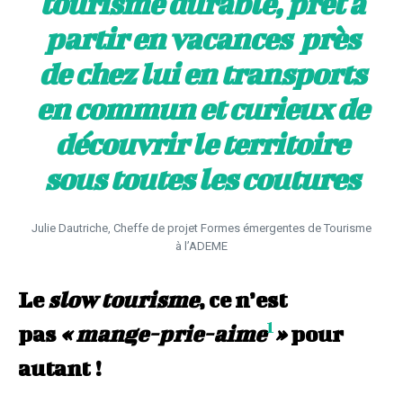
tourisme durable, prêt à
partir en vacances près
de chez lui en transports
en commun et curieux de
découvrir le territoire
sous toutes les coutures
Julie Dautriche, Cheffe de projet Formes émergentes de Tourisme
à l’ADEME
Le
slow tourisme
, ce n’est
1
pas
« mange-prie-aime
»
pour
autant !