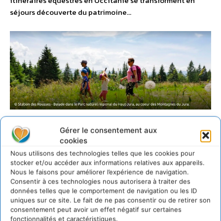
itinéraires équestres en Occitanie se transforment en
séjours découverte du patrimoine…
Top des destinations slow tourisme en France
Gérer le consentement aux
cookies
Quels sont les freins à son
Nous utilisons des technologies telles que les cookies pour
stocker et/ou accéder aux informations relatives aux appareils.
développement ?
Nous le faisons pour améliorer l’expérience de navigation.
Consentir à ces technologies nous autorisera à traiter des
Le
slow tourisme
implique de nouveaux modèles
données telles que le comportement de navigation ou les ID
uniques sur ce site. Le fait de ne pas consentir ou de retirer son
économiques et une façon inédite d’appréhender
consentement peut avoir un effet négatif sur certaines
l’offre touristique elle-même
.
« Il y a beaucoup de
fonctionnalités et caractéristiques.