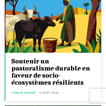
Soutenir un
pastoralisme durable en
faveur de socio-
écosystèmes résilients
CYRILLE SOUCHE
-
6 AOÛT 2026