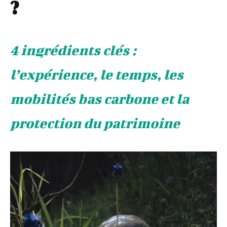
?
4 ingrédients clés :
l’expérience, le temps, les
mobilités bas carbone et la
protection du patrimoine