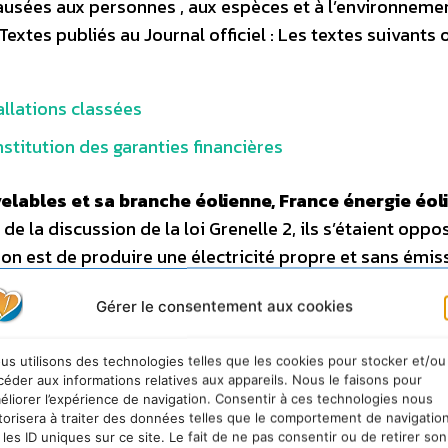
 causées aux personnes , aux espèces et à l’environneme
xtes publiés au Journal officiel : Les textes suivants 
llations classées
onstitution des garanties financières
elables et sa branche éolienne, France énergie éol
e la discussion de la loi Grenelle 2, ils s’étaient oppo
on est de produire une électricité propre et sans émis
ù il a été décidé de classer les éoliennes dans la législ
Gérer le consentement aux cookies
urant de longs mois avec l’administration pour définir des
eloppement du parc éolien français, qui doit, comme l
us utilisons des technologies telles que les cookies pour stocker et/ou
re 19 000 MW en 2020 contre 6 000 MW aujourd’hui. La
céder aux informations relatives aux appareils. Nous le faisons pour
 ne se substitue pas mais s’ajoute à l’empilement des
éliorer l’expérience de navigation. Consentir à ces technologies nous
torisera à traiter des données telles que le comportement de navigatio
déjà soumise : tous les deux ans, de nouvelles obligati
 les ID uniques sur ce site. Le fait de ne pas consentir ou de retirer son