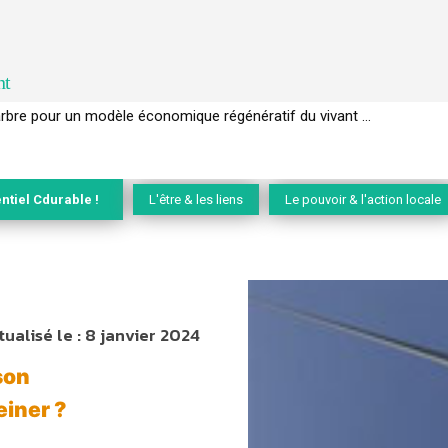
nt
EC de la biodiversité » appelle les entreprises à devenir des alliées du 
ntiel Cdurable !
L'être & les liens
Le pouvoir & l'action locale
tualisé le :
8 janvier 2024
son
einer ?