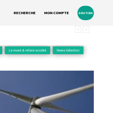
RECHERCHE
MON COMPTE
SOUTIEN
vivant
Le vivant & refaire société
News Sélection