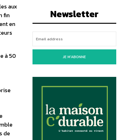
les aux
Newsletter
 fin
ent en
teurs
re à 50
JE M'ABONNE
rise
e
emble
s de