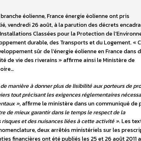
branche éolienne, France énergie éolienne ont pris
, vendredi 26 août, à la parution des décrets encadra
s Installations Classées pour la Protection de l’Environ
veloppement durable, des Transports et du Logement. « 
éveloppement sûr de l’énergie éolienne en France dans 
é de vie des riverains » affirme ainsi le Ministère de
roire…
e manière à donner plus de lisibilité aux porteurs de pro
niers tout précisant les exigences réglementaires nécessa
entaux »
, affirme le ministère dans un communiqué de 
e de mieux garantir dans le temps le respect de la
risques et des nuisances liées à cette activité »
. Les tex
omenclature, deux arrêtés ministériels sur les prescri
ties financières ont été publiés les 25 et 26 août 2011 