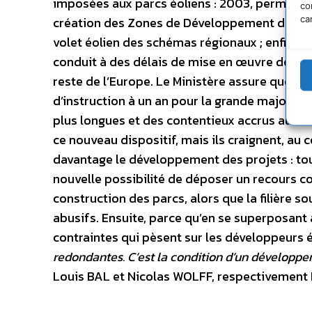
imposées aux parcs éoliens : 2003, permis de
co
ca
création des Zones de Développement de l’Eoli
volet éolien des schémas régionaux ; enfin, 
conduit à des délais de mise en œuvre des par
reste de l’Europe. Le Ministère assure que le
d’instruction à un an pour la grande majorité
plus longues et des contentieux accrus au niv
ce nouveau dispositif, mais ils craignent, a
davantage le développement des projets : to
nouvelle possibilité de déposer un recours co
construction des parcs, alors que la filière s
abusifs. Ensuite, parce qu’en se superposant 
contraintes qui pèsent sur les développeurs 
redondantes. C’est la condition d’un développe
Louis BAL et Nicolas WOLFF, respectivement P