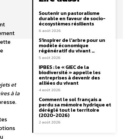
Soutenir un pastoralisme
durable en faveur de socio-
écosystèmes résilients
nt
6 août 2026
nement
S’inspirer de l’arbre pour un
Cette
modèle économique
de
régénératif du vivant …
5 août 2026
IPBES : le « GIEC de la
biodiversité » appelle les
entreprises à devenir des
alliées du vivant
jets et
4 août 2026
ires à la
Comment le sol français a
presse.
perdu sa mémoire hydrique et
déréglé tout le territoire
(2020-2026)
tes
2 août 2026
ptions
au