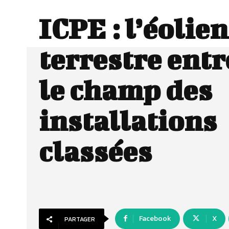
ICPE : l’éolien
terrestre ent
le champ des
installations
classées
Facebook
X
PARTAGER