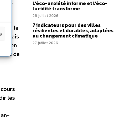
2005,
L’éco-anxiété informe et l’éco-
lucidité transforme
n du
28 juillet 2026
a
7 indicateurs pour des villes
 dans le
résilientes et durables, adaptées
s
au changement climatique
s délais
27 juillet 2026
plus en
ffets de
ecours
ir les
ean-