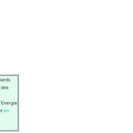
iards
e des
 Energie
et
en