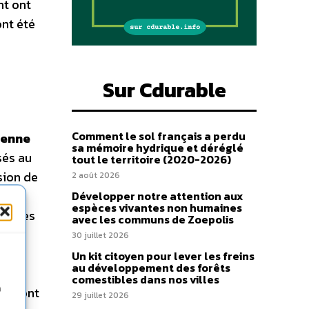
nt ont
ont été
Sur Cdurable
Comment le sol français a perdu
ienne
sa mémoire hydrique et déréglé
sés au
tout le territoire (2020-2026)
sion de
2 août 2026
ation
Développer notre attention aux
espèces vivantes non humaines
 règles
avec les communs de Zoepolis
e
30 juillet 2026
Un kit citoyen pour lever les freins
au développement des forêts
comestibles dans nos villes
n
ons sont
29 juillet 2026