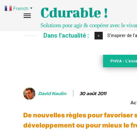
Cdurable !
French
▼
Solutions pour agir & coopérer avec le viva
Dans l'actualité :
IPBES : le « GI
>
PHVA - L'esse
30 août 2011
David Naulin
Ac
De nouvelles règles pour favoriser 
développement ou pour mieux le fr