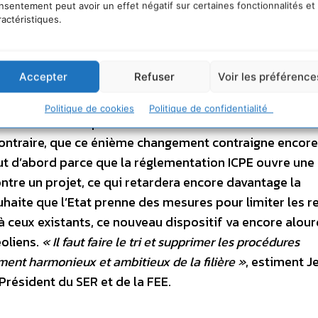
 construire avec étude d’impact et enquête publique ; 
nsentement peut avoir un effet négatif sur certaines fonctionnalités et
ractéristiques.
en, dispositif inédit du droit français ; 2009, créatio
2010, classement ICPE. L’empilement de ces procédures 
cs qui peuvent atteindre jusqu’à 8 ans, contre 4,5 ans
Accepter
Refuser
Voir les préférence
 nouveau cadre réglementaire « permettra de réduire le
 des projets » et de leur épargner « des procédures de 
Politique de cookies
Politique de confidentialité
eau local ». Les professionnels voudraient croire aux e
u contraire, que ce énième changement contraigne encore
ut d’abord parce que la réglementation ICPE ouvre une
ntre un projet, ce qui retardera encore davantage la
ouhaite que l’Etat prenne des mesures pour limiter les r
à ceux existants, ce nouveau dispositif va encore alourd
éoliens.
« Il faut faire le tri et supprimer les procédures
ment harmonieux et ambitieux de la filière »
, estiment J
résident du SER et de la FEE.