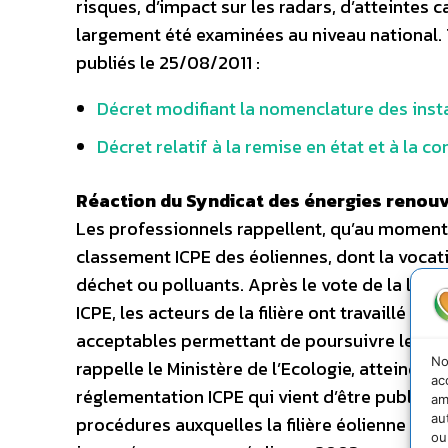
risques, d’impact sur les radars, d’atteintes
largement été examinées au niveau national. Te
publiés le 25/08/2011 :
Décret modifiant la nomenclature des insta
Décret relatif à la remise en état et à la c
Réaction du Syndicat des énergies renouv
Les professionnels rappellent, qu’au moment d
classement ICPE des éoliennes, dont la vocati
déchet ou polluants. Après le vote de la loi, o
ICPE, les acteurs de la filière ont travaillé d
acceptables permettant de poursuivre le dév
No
rappelle le Ministère de l’Ecologie, atteind
ac
réglementation ICPE qui vient d’être publiée,
am
au
procédures auxquelles la filière éolienne est 
ou