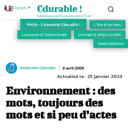
Cdurable !
French
▼
Solutions pour agir & coopérer avec le Vivant
PHVA - L'essentiel Cdurable !
L'être & les liens
Le pouvoir & l'action locale
Le vivant & refaire société
News Sélection
Rédaction Cdurable
6 avril 2006
Actualisé le :
25 janvier 2024
Environnement : des
mots, toujours des
mots et si peu d’actes