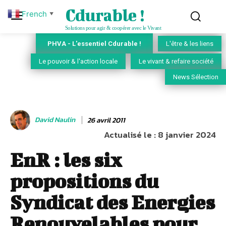
Cdurable !
French
▼
Solutions pour agir & coopérer avec le Vivant
PHVA - L'essentiel Cdurable !
L'être & les liens
Le pouvoir & l'action locale
Le vivant & refaire société
News Sélection
David Naulin
26 avril 2011
Actualisé le :
8 janvier 2024
EnR : les six
propositions du
Syndicat des Energies
Renouvelables pour