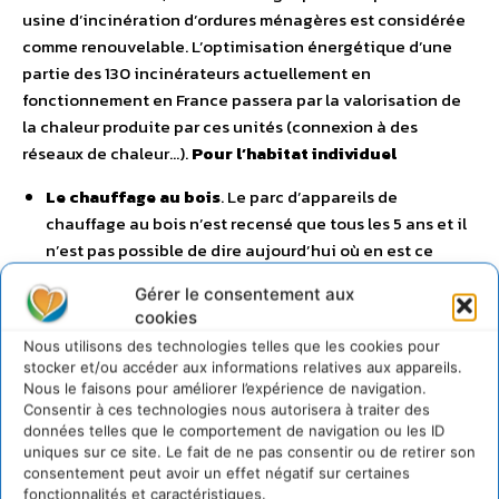
usine d’incinération d’ordures ménagères est considérée
comme renouvelable. L’optimisation énergétique d’une
partie des 130 incinérateurs actuellement en
fonctionnement en France passera par la valorisation de
la chaleur produite par ces unités (connexion à des
réseaux de chaleur…).
Pour l’habitat individuel
Le chauffage au bois
. Le parc d’appareils de
chauffage au bois n’est recensé que tous les 5 ans et il
n’est pas possible de dire aujourd’hui où en est ce
secteur. Néanmoins les ventes, qui devraient s’élever à
Gérer le consentement aux
600 000 appareils vendus par an, se situent aux
cookies
alentours de 450 000. Pourtant, la qualité est au
Nous utilisons des technologies telles que les cookies pour
rendez-vous. Environ 80 % des appareils vendus sont
stocker et/ou accéder aux informations relatives aux appareils.
labellisés Flamme Verte. La filière industrielle française
Nous le faisons pour améliorer l’expérience de navigation.
de chauffage au bois domestique (inserts, foyers
Consentir à ces technologies nous autorisera à traiter des
données telles que le comportement de navigation ou les ID
fermés, poêles, chaudières domestiques) représente 60
uniques sur ce site. Le fait de ne pas consentir ou de retirer son
000 emplois dans la fabrication, l’installation ou
consentement peut avoir un effet négatif sur certaines
l’approvisionnement en bois. La pérennisation du
fonctionnalités et caractéristiques.