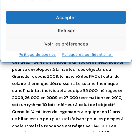
crédit d’impôt est essentielle pour atteindre les
objectifs du Grenelle (9 millions de foyers équipés en
Accepter
chauffage au bois en 2020, contre 6 millions
actuellement) et pour soutenir la modernisation
Refuser
indispensable du parc français au regard des enjeux
d’amélioration de la qualité de l’air.
Voir les préférences
Le solaire thermique et les pompes à chaleur (PAC)
.
Politique de cookies
Politique de confidentialité
Ces deux filières ont besoin d’un soutien mieux adapté
pour se développer à la hauteur des objectifs du
Grenelle : depuis 2008, le marché des PAC et celui du
solaire thermique décroissent. Le solaire thermique
dans l’habitat individuel a équipé 35 000 ménages en
2008, 26 000 en 2009 et 27 000 (estimation) en 2010,
soit un rythme 10 fois inférieur à celui de l’objectif
Grenelle (4 millions de logements à équiper en 12 ans).
Le bilan est un peu plus satisfaisant pour les pompes à
chaleur mais la tendance est négative : 140 000 en