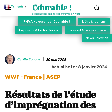
Cdurable !
French
▼
Solutions pour agir & coopérer avec le Vivant
PHVA - L'essentiel Cdurable !
L'être & les liens
Le pouvoir & l'action locale
Le vivant & refaire société
News Sélection
Cyrille Souche
30 mai 2008
Actualisé le :
8 janvier 2024
WWF - France | ASEP
Résultats de l’étude
d’imprégnation des