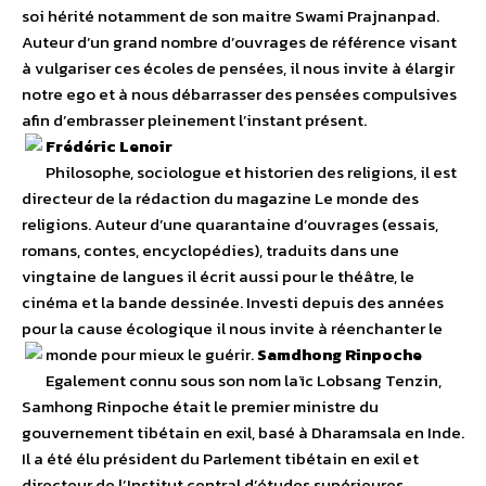
soi hérité notamment de son maitre Swami Prajnanpad.
Auteur d’un grand nombre d’ouvrages de référence visant
à vulgariser ces écoles de pensées, il nous invite à élargir
notre ego et à nous débarrasser des pensées compulsives
afin d’embrasser pleinement l’instant présent.
Frédéric Lenoir
Philosophe, sociologue et historien des religions, il est
directeur de la rédaction du magazine Le monde des
religions. Auteur d’une quarantaine d’ouvrages (essais,
romans, contes, encyclopédies), traduits dans une
vingtaine de langues il écrit aussi pour le théâtre, le
cinéma et la bande dessinée. Investi depuis des années
pour la cause écologique il nous invite à réenchanter le
monde pour mieux le guérir.
Samdhong Rinpoche
Egalement connu sous son nom laïc Lobsang Tenzin,
Samhong Rinpoche était le premier ministre du
gouvernement tibétain en exil, basé à Dharamsala en Inde.
Il a été élu président du Parlement tibétain en exil et
directeur de l’Institut central d’études supérieures