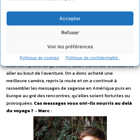
avec ses convictions profondes. On ressentait cet appel
de la route et cette conviction qu’ensemble il y avait
Accepter
quelque chose à faire. En commençant à filmer, je n’aurais
jamais imaginé faire un long métrage pour le cinéma,
Refuser
comme quoi il ne faut douter de rien. C’est en rentrant
d’Inde et en regardant les rushes, notamment ceux de
Voir les préférences
Vandana Shiva et de Satish Kumar qu’on s’est rendu
compte que l’on avait mis le doigt sur des messages
Politique de cookies
Politique de confidentialité
tellement profonds qu’il allait falloir continuer à creuser et
aller au bout de l’aventure. On a donc acheté une
meilleure caméra, repris la route et on a continué à
rassembler les messages de sagesse en Amérique puis en
Europe au gré des rencontres, qu’elles soient fortuites ou
provoquées.
Ces messages vous ont-ils nourris au delà
du voyage ?
–
Marc
: