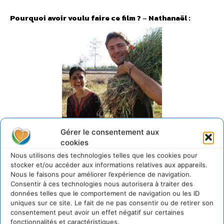
Pourquoi avoir voulu faire ce film ?
–
Nathanaël :
Gérer le consentement aux
cookies
Nous utilisons des technologies telles que les cookies pour
Marc de La Ménardière En Quête de Sens
stocker et/ou accéder aux informations relatives aux appareils.
Nous le faisons pour améliorer l’expérience de navigation.
Ayant écourté sa carrière de vendeur d’eau, Marc m’a
Consentir à ces technologies nous autorisera à traiter des
données telles que le comportement de navigation ou les ID
rejoint en Inde alors que je présentais un film dans un
uniques sur ce site. Le fait de ne pas consentir ou de retirer son
festival. On était tous les deux en transition dans nos vies,
consentement peut avoir un effet négatif sur certaines
vous savez quand on sent qu’il faut réaligner ses actions
fonctionnalités et caractéristiques.