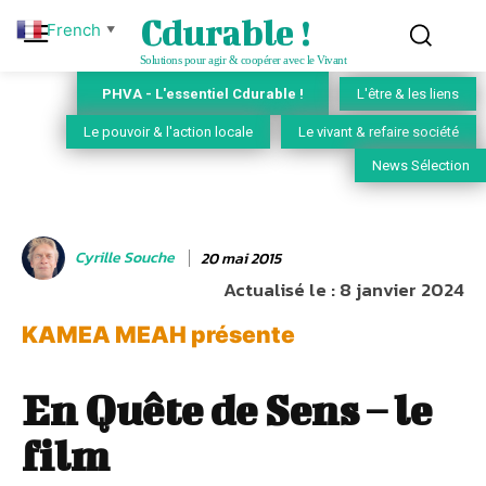
Cdurable !
French
▼
Solutions pour agir & coopérer avec le Vivant
PHVA - L'essentiel Cdurable !
L'être & les liens
Le pouvoir & l'action locale
Le vivant & refaire société
News Sélection
Cyrille Souche
20 mai 2015
Actualisé le :
8 janvier 2024
KAMEA MEAH présente
En Quête de Sens – le
film