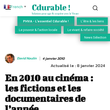
Cdurable !
French
▼
Solutions pour agir & coopérer avec le Vivant
PHVA - L'essentiel Cdurable !
L'être & les liens
Le pouvoir & l'action locale
Le vivant & refaire société
News Sélection
David Naulin
4 janvier 2010
Actualisé le :
8 janvier 2024
En 2010 au cinéma :
les fictions et les
documentaires de
l’année