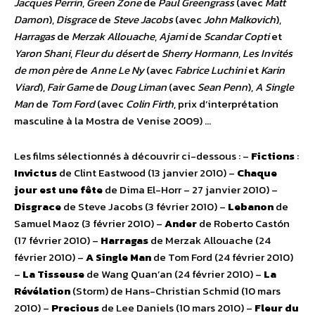
Jacques Perrin
,
Green Zone
de
Paul Greengrass
(avec
Matt
Damon
),
Disgrace
de
Steve Jacobs
(avec
John Malkovich
),
Harragas
de
Merzak Allouache
,
Ajami
de
Scandar Copti
et
Yaron Shani
,
Fleur du désert
de
Sherry Hormann
,
Les Invités
de mon père
de
Anne Le Ny
(avec
Fabrice Luchini
et
Karin
Viard
),
Fair Game
de
Doug Liman
(avec
Sean Penn
),
A Single
Man
de
Tom Ford
(avec
Colin Firth
, prix d’interprétation
masculine à la Mostra de Venise 2009) …
Les films sélectionnés à découvrir ci-dessous : –
Fictions
:
Invictus
de Clint Eastwood (13 janvier 2010) –
Chaque
jour est une fête
de Dima El-Horr – 27 janvier 2010) –
Disgrace
de Steve Jacobs (3 février 2010) –
Lebanon
de
Samuel Maoz (3 février 2010) –
Ander
de Roberto Castón
(17 février 2010) –
Harragas
de Merzak Allouache (24
février 2010) –
A Single Man
de Tom Ford (24 février 2010)
–
La Tisseuse
de Wang Quan’an (24 février 2010) –
La
Révélation
(Storm) de Hans-Christian Schmid (10 mars
2010) –
Precious
de Lee Daniels (10 mars 2010) –
Fleur du