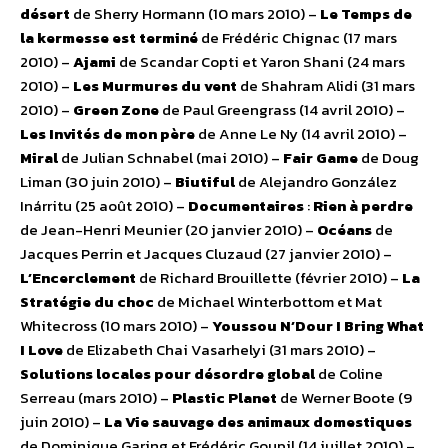
désert
de Sherry Hormann (10 mars 2010) –
Le Temps de
la kermesse est terminé
de Frédéric Chignac (17 mars
2010) –
Ajami
de Scandar Copti et Yaron Shani (24 mars
2010) –
Les Murmures du vent
de Shahram Alidi (31 mars
2010) –
Green Zone
de Paul Greengrass (14 avril 2010) –
Les Invités de mon père
de Anne Le Ny (14 avril 2010) –
Miral
de Julian Schnabel (mai 2010) –
Fair Game
de Doug
Liman (30 juin 2010) –
Biutiful
de Alejandro González
Inárritu (25 août 2010) –
Documentaires
:
Rien à perdre
de Jean-Henri Meunier (20 janvier 2010) –
Océans
de
Jacques Perrin et Jacques Cluzaud (27 janvier 2010) –
L’Encerclement
de Richard Brouillette (février 2010) –
La
Stratégie du choc
de Michael Winterbottom et Mat
Whitecross (10 mars 2010) –
Youssou N’Dour I Bring What
I Love
de Elizabeth Chai Vasarhelyi (31 mars 2010) –
Solutions locales pour désordre global
de Coline
Serreau (mars 2010) –
Plastic Planet
de Werner Boote (9
juin 2010) –
La Vie sauvage des animaux domestiques
de Dominique Garing et Frédéric Goupil (14 juillet 2010) –