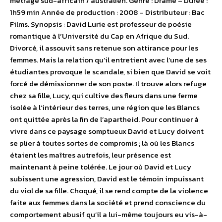
métrage sud-africain / australien. Genre : Drame – Durée :
1h59 min Année de production : 2008 – Distributeur : Bac
Films. Synopsis : David Lurie est professeur de poésie
romantique à l’Université du Cap en Afrique du Sud.
Divorcé, il assouvit sans retenue son attirance pour les
femmes. Mais la relation qu’il entretient avec l’une de ses
étudiantes provoque le scandale, si bien que David se voit
forcé de démissionner de son poste. Il trouve alors refuge
chez sa fille, Lucy, qui cultive des fleurs dans une ferme
isolée à l’intérieur des terres, une région que les Blancs
ont quittée après la fin de l’apartheid. Pour continuer à
vivre dans ce paysage somptueux David et Lucy doivent
se plier à toutes sortes de compromis ; là où les Blancs
étaient les maîtres autrefois, leur présence est
maintenant à peine tolérée. Le jour où David et Lucy
subissent une agression, David est le témoin impuissant
du viol de sa fille. Choqué, il se rend compte de la violence
faite aux femmes dans la société et prend conscience du
comportement abusif qu’il a lui-même toujours eu vis-à-