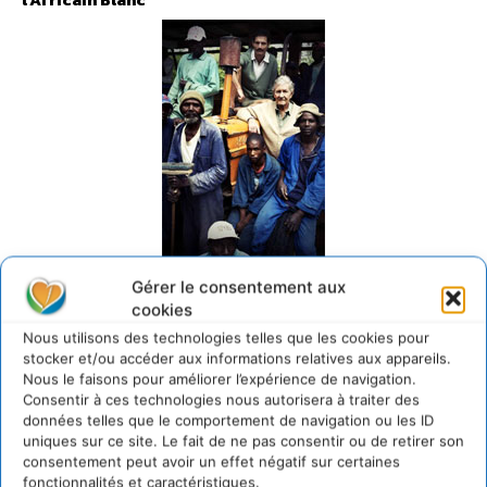
Mugabe et l’Africain Blanc
Gérer le consentement aux
réalisé par Lucy Bailey et
cookies
Andrew Thompson
Nous utilisons des technologies telles que les cookies pour
Date de sortie cinéma : 2010 Réalisé par Lucy Bailey et
stocker et/ou accéder aux informations relatives aux appareils.
Nous le faisons pour améliorer l’expérience de navigation.
Andrew Thompson – Titre original : Mugabe & The White
Consentir à ces technologies nous autorisera à traiter des
African – Genre : Documentaire – Durée : 1h30 min Année
données telles que le comportement de navigation ou les ID
de production : 2009 – Distributeur : Pretty Pictures
uniques sur ce site. Le fait de ne pas consentir ou de retirer son
Synopsis : En 2008, Mike Campbell – l’un des derniers
consentement peut avoir un effet négatif sur certaines
fonctionnalités et caractéristiques.