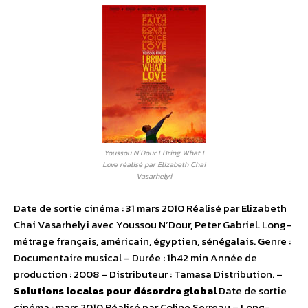
Youssou N’Dour I Bring What I
Love réalisé par Elizabeth Chai
Vasarhelyi
Date de sortie cinéma : 31 mars 2010 Réalisé par Elizabeth
Chai Vasarhelyi avec Youssou N’Dour, Peter Gabriel. Long-
métrage français, américain, égyptien, sénégalais. Genre :
Documentaire musical – Durée : 1h42 min Année de
production : 2008 – Distributeur : Tamasa Distribution. –
Solutions locales pour désordre global
Date de sortie
cinéma : mars 2010 Réalisé par Coline Serreau – Long-