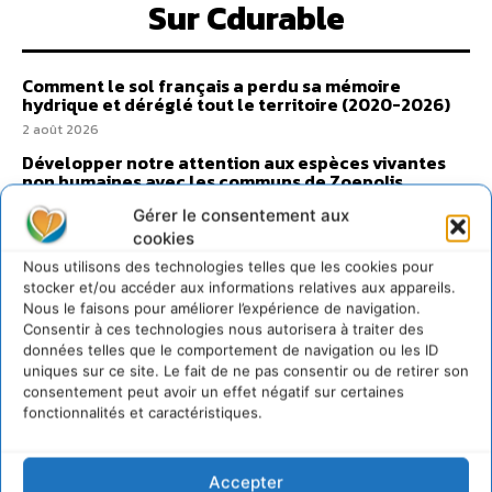
Sur Cdurable
Comment le sol français a perdu sa mémoire
hydrique et déréglé tout le territoire (2020-2026)
2 août 2026
Développer notre attention aux espèces vivantes
non humaines avec les communs de Zoepolis
30 juillet 2026
Gérer le consentement aux
Un kit citoyen pour lever les freins au
cookies
développement des forêts comestibles dans nos
Nous utilisons des technologies telles que les cookies pour
villes
stocker et/ou accéder aux informations relatives aux appareils.
29 juillet 2026
Nous le faisons pour améliorer l’expérience de navigation.
Consentir à ces technologies nous autorisera à traiter des
L’éco-anxiété informe et l’éco-lucidité transforme
données telles que le comportement de navigation ou les ID
28 juillet 2026
uniques sur ce site. Le fait de ne pas consentir ou de retirer son
7 indicateurs pour des villes résilientes et durables,
consentement peut avoir un effet négatif sur certaines
adaptées au changement climatique
fonctionnalités et caractéristiques.
27 juillet 2026
Accepter