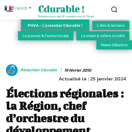
Cdurable !
French
▼
Solutions pour agir & coopérer avec le Vivant
PHVA - L'essentiel Cdurable !
L'être & les liens
Le pouvoir & l'action locale
Le vivant & refaire société
News Sélection
Rédaction Cdurable
19 février 2010
Actualisé le :
25 janvier 2024
Élections régionales :
la Région, chef
d’orchestre du
développement