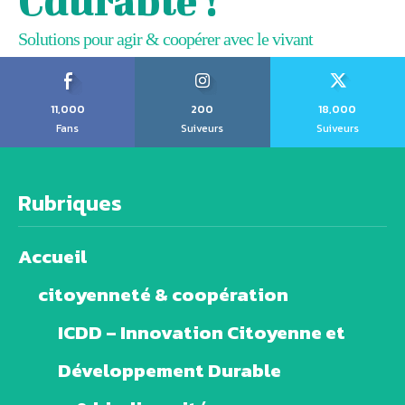
Cdurable !
Solutions pour agir & coopérer avec le vivant
11,000
200
18,000
Fans
Suiveurs
Suiveurs
Rubriques
Accueil
citoyenneté & coopération
ICDD – Innovation Citoyenne et
Développement Durable