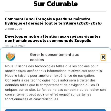
Sur Cdurable
Comment le sol français a perdu sa mémoire
hydrique et déréglé tout le territoire (2020-2026)
2 août 2026
Développer notre attention aux espèces vivantes
non humaines avec les communs de Zoepolis
30 juillet 2026
Un kit citoyen pour lever les freins au
Gérer le consentement aux
développement des forêts comestibles dans nos
cookies
villes
Nous utilisons des technologies telles que les cookies pour
29 juillet 2026
stocker et/ou accéder aux informations relatives aux appareils.
L’éco-anxiété informe et l’éco-lucidité transforme
Nous le faisons pour améliorer l’expérience de navigation.
Consentir à ces technologies nous autorisera à traiter des
28 juillet 2026
données telles que le comportement de navigation ou les ID
7 indicateurs pour des villes résilientes et durables,
uniques sur ce site. Le fait de ne pas consentir ou de retirer son
adaptées au changement climatique
consentement peut avoir un effet négatif sur certaines
27 juillet 2026
fonctionnalités et caractéristiques.