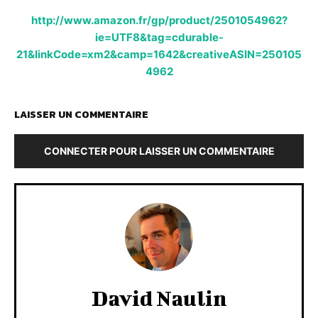
http://www.amazon.fr/gp/product/2501054962?
ie=UTF8&tag=cdurable-
21&linkCode=xm2&camp=1642&creativeASIN=250105
4962
LAISSER UN COMMENTAIRE
CONNECTER POUR LAISSER UN COMMENTAIRE
David Naulin