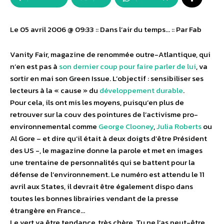
Le 05 avril 2006 @ 09:33 :: Dans l’air du temps… :: Par Fab
Vanity Fair, magazine de renommée outre-Atlantique, qui
n’en est pas à
son dernier coup pour faire parler de lui
, va
sortir en mai son Green Issue. L’objectif : sensibiliser ses
lecteurs à la « cause » du
développement durable
.
Pour cela, ils ont mis les moyens, puisqu’en plus de
retrouver sur la couv des pointures de l’activisme pro-
environnemental comme
George Clooney
,
Julia Roberts
ou
Al Gore – et dire qu’il était à deux doigts d’être Président
des US -, le magazine donne la parole et met en images
une trentaine de personnalités qui se battent pour la
défense de l’environnement. Le numéro est attendu le 11
avril aux States, il devrait être également dispo dans
toutes les bonnes librairies vendant de la presse
étrangère en France…
Le vert va être tendance, très chère. Tu ne l’as peut-être