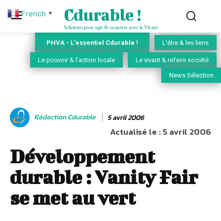
Cdurable !
French
▼
Solutions pour agir & coopérer avec le Vivant
PHVA - L'essentiel Cdurable !
L'être & les liens
Le pouvoir & l'action locale
Le vivant & refaire société
News Sélection
Rédaction Cdurable
5 avril 2006
Actualisé le :
5 avril 2006
Développement
durable : Vanity Fair
se met au vert