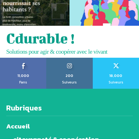
Cdurable !
Solutions pour agir & coopérer avec le vivant
11,000
200
18,000
Fans
Suiveurs
Suiveurs
Rubriques
Accueil