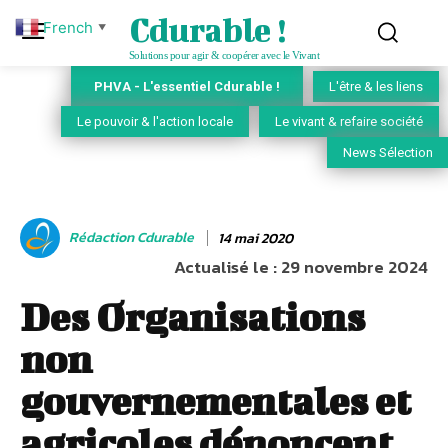
Cdurable !
French
▼
Solutions pour agir & coopérer avec le Vivant
PHVA - L'essentiel Cdurable !
L'être & les liens
Le pouvoir & l'action locale
Le vivant & refaire société
News Sélection
Rédaction Cdurable
14 mai 2020
Actualisé le :
29 novembre 2024
Des Organisations
non
gouvernementales et
agricoles dénoncent