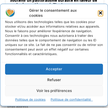
Soutenir un pastoralisme durable en faveur de
socio-écosystèmes résilients
6 août 2026
Gérer le consentement aux
cookies
S’inspirer de l’arbre pour un modèle
économique régénératif du vivant …
Nous utilisons des technologies telles que les cookies pour
stocker et/ou accéder aux informations relatives aux appareils.
5 août 2026
Nous le faisons pour améliorer l’expérience de navigation.
IPBES : le « GIEC de la biodiversité » appelle les
Consentir à ces technologies nous autorisera à traiter des
entreprises à devenir des alliées du vivant
données telles que le comportement de navigation ou les ID
4 août 2026
uniques sur ce site. Le fait de ne pas consentir ou de retirer son
consentement peut avoir un effet négatif sur certaines
Comment le sol français a perdu sa mémoire
fonctionnalités et caractéristiques.
hydrique et déréglé tout le territoire (2020-
2026)
2 août 2026
Accepter
Refuser
Newsletter
Voir les préférences
Politique de cookies
Politique de confidentialité