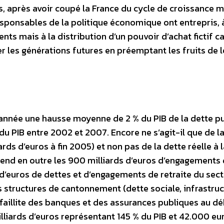
es, après avoir coupé la France du cycle de croissance 
esponsables de la politique économique ont entrepris, 
nts mais à la distribution d’un pouvoir d’achat fictif c
er les générations futures en préemptant les fruits de l
année une hausse moyenne de 2 % du PIB de la dette pu
u PIB entre 2002 et 2007. Encore ne s’agit-il que de l
ards d’euros à fin 2005) et non pas de la dette réelle à 
rend en outre les 900 milliards d’euros d’engagements
s d’euros de dettes et d’engagements de retraite du sec
es structures de cantonnement (dette sociale, infrastru
a faillite des banques et des assurances publiques au d
illiards d’euros représentant 145 % du PIB et 42.000 eu