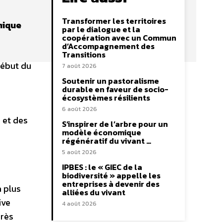
Transformer les territoires
mique
par le dialogue et la
coopération avec un Commun
d’Accompagnement des
Transitions
début du
7 août 2026
Soutenir un pastoralisme
durable en faveur de socio-
écosystèmes résilients
6 août 2026
 et des
S’inspirer de l’arbre pour un
modèle économique
régénératif du vivant …
5 août 2026
IPBES : le « GIEC de la
biodiversité » appelle les
entreprises à devenir des
a plus
alliées du vivant
ive
4 août 2026
près