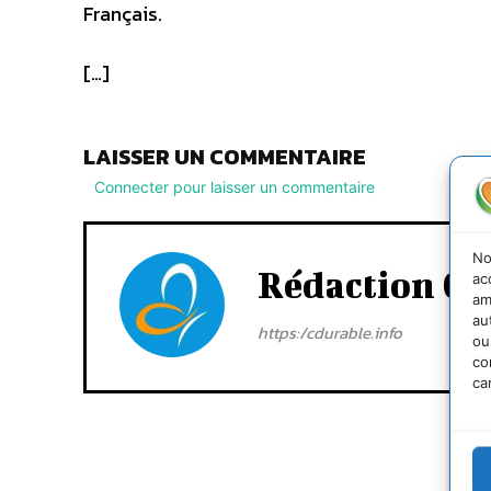
Français.
[…]
LAISSER UN COMMENTAIRE
Connecter pour laisser un commentaire
No
Rédaction Cd
ac
am
au
https:/cdurable.info
ou
co
ca