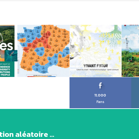
11,000
Fans
ion aléatoire ...