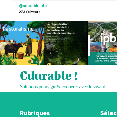
@cdurableinfo
273
Suiveurs
Cdurable !
Solutions pour agir & coopérer avec le vivant
Rubriques
Sélect