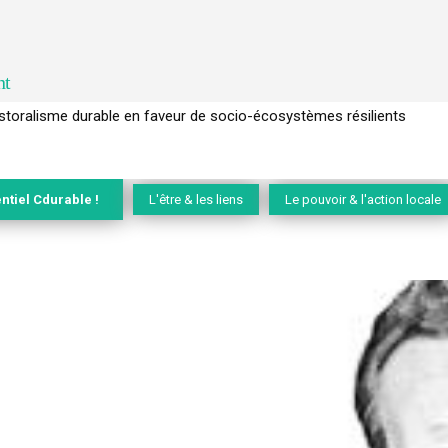
nt
l’arbre pour un modèle économique régénératif du vivant …
ntiel Cdurable !
L'être & les liens
Le pouvoir & l'action locale