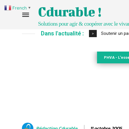
Cdurable !
French
▼
Solutions pour agir & coopérer avec le viva
Dans l'actualité :
S’inspirer de 
>
PHVA - L'esse
11 octobre 2005
Rédaction Cdurable