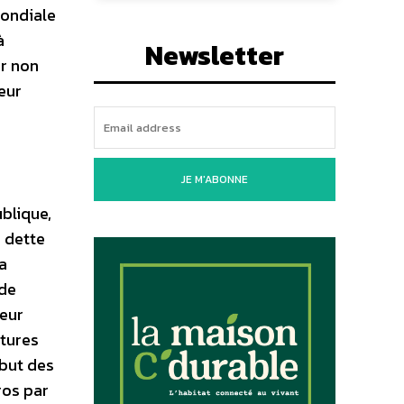
mondiale
à
Newsletter
ar non
eur
JE M'ABONNE
blique,
a dette
la
 de
teur
ctures
ébut des
ros par