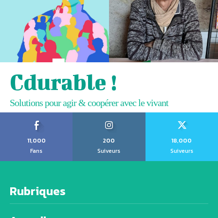
Cdurable !
Solutions pour agir & coopérer avec le vivant
11,000
200
18,000
Fans
Suiveurs
Suiveurs
Rubriques