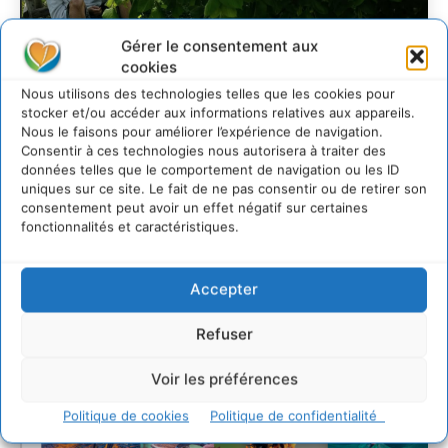
Gérer le consentement aux
S’inspirer de l’arbre
cookies
pour un modèle
Nous utilisons des technologies telles que les cookies pour
stocker et/ou accéder aux informations relatives aux appareils.
économique régénératif
Nous le faisons pour améliorer l’expérience de navigation.
du vivant …
Consentir à ces technologies nous autorisera à traiter des
données telles que le comportement de navigation ou les ID
uniques sur ce site. Le fait de ne pas consentir ou de retirer son
CYRILLE SOUCHE
-
5 AOÛT 2026
consentement peut avoir un effet négatif sur certaines
fonctionnalités et caractéristiques.
Accepter
Refuser
Voir les préférences
Politique de cookies
Politique de confidentialité