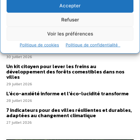
Sur Cdurable
Accepter
Refuser
Comment le sol français a perdu sa mémoire
hydrique et déréglé tout le territoire (2020-2026)
Voir les préférences
2 août 2026
Développer notre attention aux espèces vivantes
Politique de cookies
Politique de confidentialité
non humaines avec les communs de Zoepolis
30 juillet 2026
Un kit citoyen pour lever les freins au
développement des forêts comestibles dans nos
villes
29 juillet 2026
L’éco-anxiété informe et l’éco-lucidité transforme
28 juillet 2026
7 indicateurs pour des villes résilientes et durables,
adaptées au changement climatique
27 juillet 2026