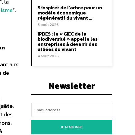
“, la
S’inspirer de l’arbre pour un
urisme
“.
modèle économique
régénératif du vivant …
5 août 2026
IPBES : le « GIEC de la
biodiversité » appelle les
entreprises à devenir des
on
alliées du vivant
4 août 2026
uant aux
e de
Newsletter
t
quête
.
at des
ions.
JE M'ABONNE
à