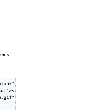
sous.
lank"

om"><img

.gif"
