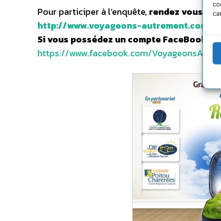
co
Pour participer à l’enquête,
rendez vous sur 
ca
http://www.voyageons-autrement.com/co
Si vous possédez un compte FaceBook
, cl
https://www.facebook.com/VoyageonsAutr