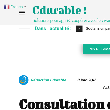
Cdurable !
French
▼
Solutions pour agir & coopérer avec le viva
Dans l'actualité :
S’inspirer de 
>
PHVA - L'esse
11 juin 2012
Rédaction Cdurable
Act
Consultation 