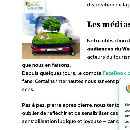
disposition de la
Les média
Notre utilisation 
audiences du We
acteurs du touris
que nous en faisons.
Depuis quelques jours, le compte
FaceBook 
fans. Certains internautes nous suivent princi
sens.
Pas à pas, pierre après pierre, nous tentons d
No
ac
oublier de réfléchir et de sensibiliser ces dit
am
sensibilisation ludique et joyeuse – car c’es
au
ou