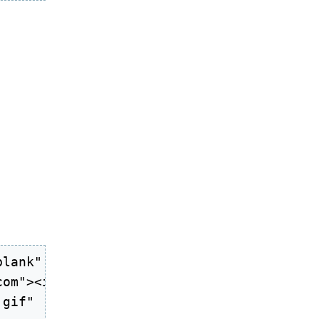
lank"

om"><img

gif"
