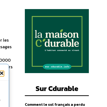
r les
usages
 10000
à leurs
 sans
Sur Cdurable
n
Comment le sol français a perdu