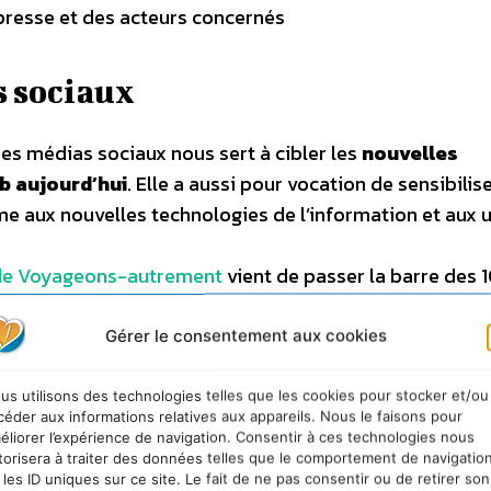
 presse et des acteurs concernés
s sociaux
des médias sociaux nous sert à cibler les
nouvelles
b aujourd’hui
. Elle a aussi pour vocation de sensibilise
me aux nouvelles technologies de l’information et aux 
de Voyageons-autrement
vient de passer la barre des
palement par ce biais là, “plus facile et plus moderne” 
Gérer le consentement aux cookies
e réfléchir à la Terre que nous laisserons à nos enfants
us utilisons des technologies telles que les cookies pour stocker et/ou
céder aux informations relatives aux appareils. Nous le faisons pour
s enfants que nous laisserons à la Planète. Ce, par une
éliorer l’expérience de navigation. Consentir à ces technologies nous
t cela avant tout LES VOYAGES –
torisera à traiter des données telles que le comportement de navigatio
 les ID uniques sur ce site. Le fait de ne pas consentir ou de retirer son