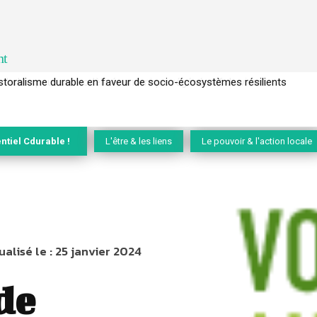
nt
l’arbre pour un modèle économique régénératif du vivant …
ntiel Cdurable !
L'être & les liens
Le pouvoir & l'action locale
ualisé le :
25 janvier 2024
de