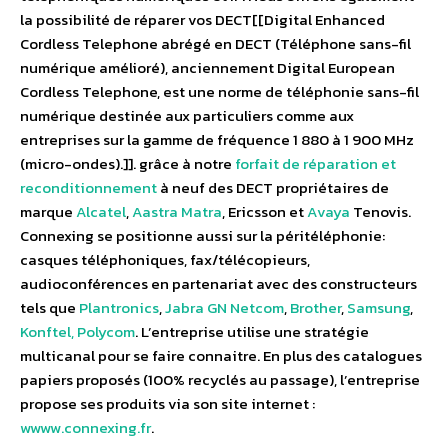
la possibilité de réparer vos DECT[[Digital Enhanced
Cordless Telephone abrégé en DECT (Téléphone sans-fil
numérique amélioré), anciennement Digital European
Cordless Telephone, est une norme de téléphonie sans-fil
numérique destinée aux particuliers comme aux
entreprises sur la gamme de fréquence 1 880 à 1 900 MHz
(micro-ondes).]]. grâce à notre
forfait de réparation et
reconditionnement
à neuf des DECT propriétaires de
marque
Alcatel
,
Aastra Matra
, Ericsson et
Avaya
Tenovis.
Connexing se positionne aussi sur la péritéléphonie:
casques téléphoniques, fax/télécopieurs,
audioconférences en partenariat avec des constructeurs
tels que
Plantronics
,
Jabra GN Netcom
,
Brother
,
Samsung
,
Konftel,
Polycom
. L’entreprise utilise une stratégie
multicanal pour se faire connaitre. En plus des catalogues
papiers proposés (100% recyclés au passage), l’entreprise
propose ses produits via son site internet :
wwww.connexing.fr
.