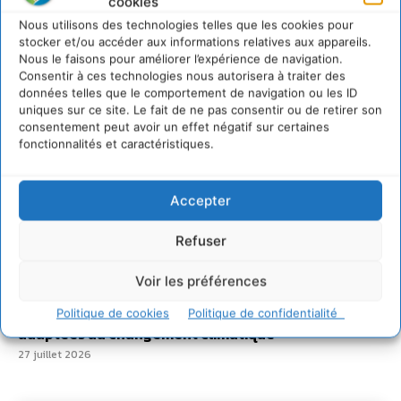
Sur Cdurable
cookies
Nous utilisons des technologies telles que les cookies pour
stocker et/ou accéder aux informations relatives aux appareils.
Nous le faisons pour améliorer l’expérience de navigation.
Comment le sol français a perdu sa mémoire
Consentir à ces technologies nous autorisera à traiter des
hydrique et déréglé tout le territoire (2020-2026)
données telles que le comportement de navigation ou les ID
2 août 2026
uniques sur ce site. Le fait de ne pas consentir ou de retirer son
consentement peut avoir un effet négatif sur certaines
Développer notre attention aux espèces vivantes
non humaines avec les communs de Zoepolis
fonctionnalités et caractéristiques.
30 juillet 2026
Un kit citoyen pour lever les freins au
Accepter
développement des forêts comestibles dans nos
villes
Refuser
29 juillet 2026
L’éco-anxiété informe et l’éco-lucidité transforme
Voir les préférences
28 juillet 2026
Politique de cookies
Politique de confidentialité
7 indicateurs pour des villes résilientes et durables,
adaptées au changement climatique
27 juillet 2026