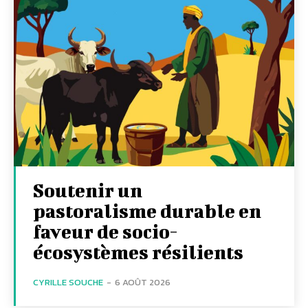
Soutenir un
pastoralisme durable en
faveur de socio-
écosystèmes résilients
CYRILLE SOUCHE
-
6 AOÛT 2026