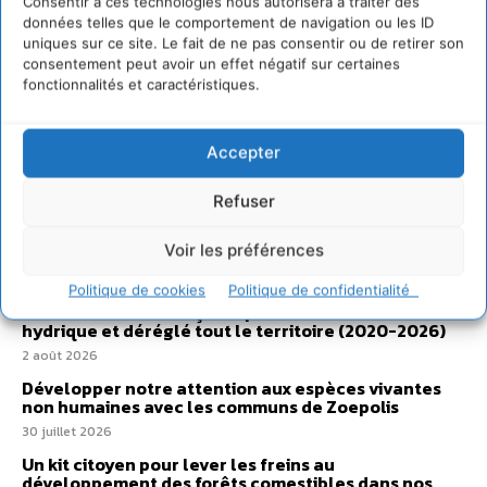
Consentir à ces technologies nous autorisera à traiter des
données telles que le comportement de navigation ou les ID
uniques sur ce site. Le fait de ne pas consentir ou de retirer son
consentement peut avoir un effet négatif sur certaines
fonctionnalités et caractéristiques.
Accepter
Refuser
Sur Cdurable
Voir les préférences
Politique de cookies
Politique de confidentialité
Comment le sol français a perdu sa mémoire
hydrique et déréglé tout le territoire (2020-2026)
2 août 2026
Développer notre attention aux espèces vivantes
non humaines avec les communs de Zoepolis
30 juillet 2026
Un kit citoyen pour lever les freins au
développement des forêts comestibles dans nos