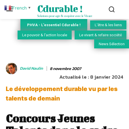
Cdurable !
French
▼
Solutions pour agir & coopérer avec le Vivant
PHVA - L'essentiel Cdurable !
L'être & les liens
Le pouvoir & l'action locale
Le vivant & refaire société
News Sélection
David Naulin
8 novembre 2007
Actualisé le :
8 janvier 2024
Le développement durable vu par les
talents de demain
Concours Jeunes