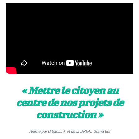
« Mettre le citoyen au
centre de nos projets de
construction »
Animé par UrbanLink et de la DREAL Grand Est