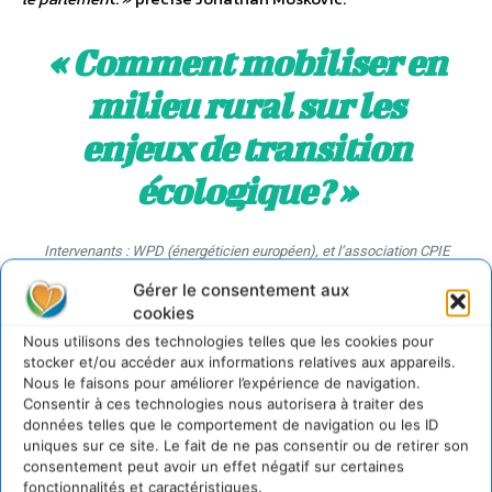
« Comment mobiliser en
milieu rural sur les
enjeux de transition
écologique ? »
Intervenants : WPD (énergéticien européen), et l’association CPIE
Val de Gartempe.
Gérer le consentement aux
cookies
Wpd onshore France a présenté un projet éolien dans la
Meuse. Ce projet a été réalisé avec une Assemblée
Nous utilisons des technologies telles que les cookies pour
stocker et/ou accéder aux informations relatives aux appareils.
Citoyenne d’une cinquantaine de participants. Ce sont
Nous le faisons pour améliorer l’expérience de navigation.
eux, accompagnés par les intervenants de wpd, qui ont
Consentir à ces technologies nous autorisera à traiter des
proposé un dimensionnement, une implantation et in fine
données telles que le comportement de navigation ou les ID
l’ensemble du projet de territoire. Un projet éolien dans un
uniques sur ce site. Le fait de ne pas consentir ou de retirer son
consentement peut avoir un effet négatif sur certaines
village près de Nancy (180 habitants) a été co-décidé
fonctionnalités et caractéristiques.