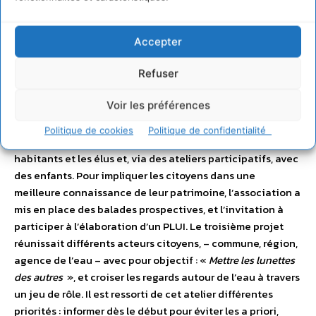
avec une assemblée d’une centaine de citoyens. Des
ateliers de concertation ont permis d’ajuster les mesures
en termes d’aménagement, de protection et
Accepter
d’environnement. Ainsi, l’axe de l’éolienne a été modifié
suite à ces concertations, et les citoyens ont pu être
Refuser
informés des étapes de construction.
Voir les préférences
L’association CPIE Val de Gartempe est venue témoigner
de 3 projets partagés : le réaménagement d’un espace qui
Politique de cookies
Politique de confidentialité
a été réalisé en s’appuyant sur des rencontres avec les
habitants et les élus et, via des ateliers participatifs, avec
des enfants. Pour impliquer les citoyens dans une
meilleure connaissance de leur patrimoine, l’association a
mis en place des balades prospectives, et l’invitation à
participer à l’élaboration d’un PLUI. Le troisième projet
réunissait différents acteurs citoyens, – commune, région,
agence de l’eau – avec pour objectif : «
Mettre les lunettes
des autres
», et croiser les regards autour de l’eau à travers
un jeu de rôle. Il est ressorti de cet atelier différentes
priorités : informer dès le début pour éviter les a priori,