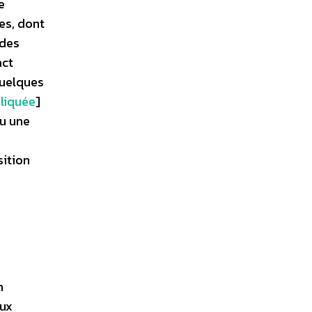
e
es, dont
 des
act
Quelques
liquée
]
ou une
sition
n
aux