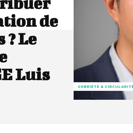
tribuer
ation de
 ? Le
e
E Luis
SOBRIÉTÉ & CIRCULARIT