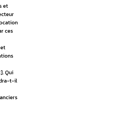
s et
ecteur
location
ar ces
 et
ations
]. Qui
dra-t-il
nanciers