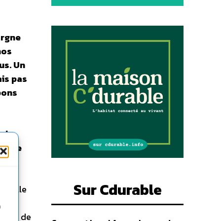
argne
nos
us. Un
is pas
bons
uis
opose
t de
Sur Cdurable
nnuelle
 Les
n
ments de