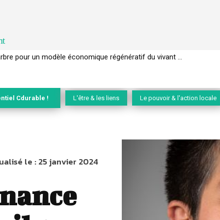
nt
EC de la biodiversité » appelle les entreprises à devenir des alliées du 
ntiel Cdurable !
L'être & les liens
Le pouvoir & l'action locale
ualisé le :
25 janvier 2024
inance