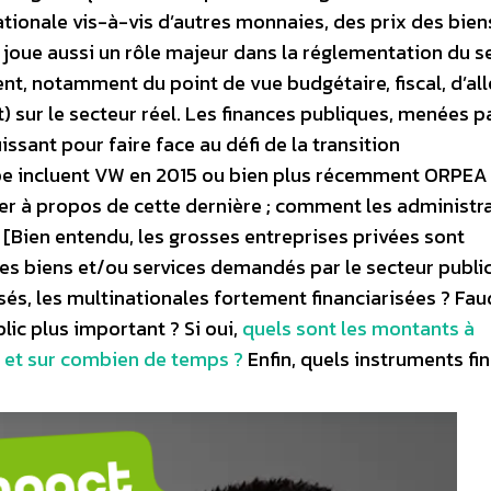
nationale vis-à-vis d’autres monnaies, des prix des bien
lle joue aussi un rôle majeur dans la réglementation du s
ent, notamment du point de vue budgétaire, fiscal, d’al
) sur le secteur réel. Les finances publiques, menées p
ssant pour faire face au défi de la transition
pe incluent VW en 2015 ou bien plus récemment ORPEA
er à propos de cette dernière ; comment les administr
? [Bien entendu, les grosses entreprises privées sont
es biens et/ou services demandés par le secteur public
isés, les multinationales fortement financiarisées ? Fau
lic plus important ? Si oui,
quels sont les montants à
s et sur combien de temps ?
Enfin, quels instruments fi