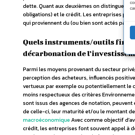
co
dette. Quant aux deuxièmes on distingue deux 
ca
obligations) et le crédit. Les entreprises pe
qui proviennent du (ou bien sont actés par le)
Quels instruments/outils finan
décarbonation de l’investissem
Parmi les moyens provenant du secteur privé, l
perception des acheteurs, influencés positi
vertueux par exemple ou potentiellement le c
moins respectueux des critères Environnement
sont issus des agences de notation, peuvent é
de celle-ci, leur maturité et/ou le montant de
macroéconomique
Avec comme objectif d’av
crédit, les entreprises font souvent appel à d