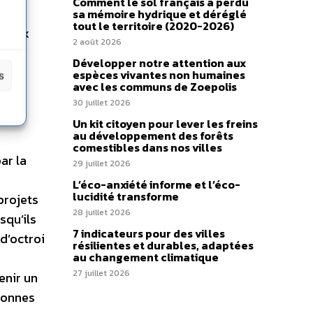
Comment le sol français a perdu
s
sa mémoire hydrique et déréglé
tout le territoire (2020-2026)
iscaux
2 août 2026
Développer notre attention aux
espèces vivantes non humaines
s
avec les communs de Zoepolis
30 juillet 2026
Un kit citoyen pour lever les freins
au développement des forêts
comestibles dans nos villes
ar la
29 juillet 2026
L’éco-anxiété informe et l’éco-
lucidité transforme
projets
28 juillet 2026
squ’ils
7 indicateurs pour des villes
d’octroi
résilientes et durables, adaptées
au changement climatique
27 juillet 2026
enir un
 bonnes