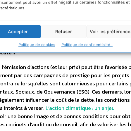
nsentement peut avoir un effet négatif sur certaines fonctionnalités et
grands groupes : les titres de créance (qui incluent le
ractéristiques.
uvent aussi recevoir des subventions ou des avantages f
 secteur public.
Accepter
Refuser
Voir les préférence
ciers peuvent contribuer à la
Politique de cookies
Politique de confidentialité
ent ?
’émission d’actions (et leur prix) peut être favorisée p
vement par des campagnes de prestige pour les projets
ontraire lorsqu’elles sont calomnieuses pour certains 
aux, Sociaux, de Gouvernance (ESG). Ces derniers, lor
galement influencer le coût de la dette, les conditions 
s intérêts à verser.
L’action climatique : un enjeu
oir une bonne image et de bonnes conditions pour obt
es cabinets d’audit ou de conseil, afin de valoriser les