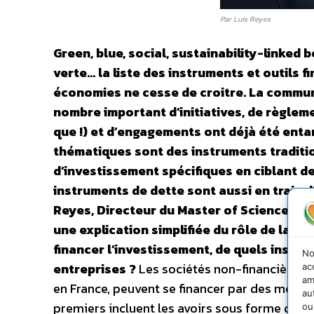
Par Luis Reyes
Green, blue, social, sustainability-linked 
verte… la liste des instruments et outils 
économies ne cesse de croitre. La communi
nombre important d’initiatives, de règle
que !) et d’engagements ont déjà été entam
thématiques sont des instruments traditi
d’investissement spécifiques en ciblant 
instruments de dette sont aussi en train d
Reyes, Directeur du Master of Science en
une explication simplifiée du rôle de la fi
financer l’investissement, de quels instru
No
entreprises ?
Les sociétés non-financières pr
ac
am
en France, peuvent se financer par des moyen
au
premiers incluent les avoirs sous forme de dé
ou