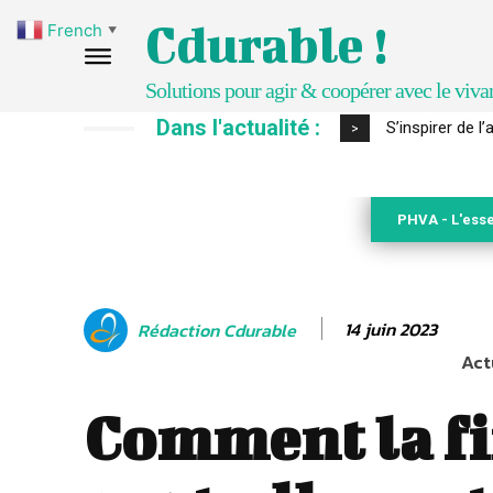
Cdurable !
French
▼
Solutions pour agir & coopérer avec le viva
Dans l'actualité :
IPBES : le « GI
>
PHVA - L'esse
14 juin 2023
Rédaction Cdurable
Act
Comment la f