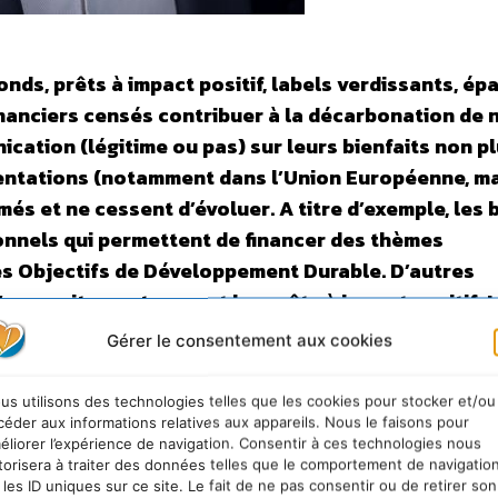
bonds, prêts à impact positif, labels verdissants, ép
financiers censés contribuer à la décarbonation de 
cation (légitime ou pas) sur leurs bienfaits non pl
mentations (notamment dans l’Union Européenne, ma
és et ne cessent d’évoluer. A titre d’exemple, les 
onnels qui permettent de financer des thèmes
des Objectifs de Développement Durable. D’autres
’apparaitre, notamment les prêts à impact positif. L
 Sustainable Finance de KEDGE Business School pr
Gérer le consentement aux cookies
nance dans la transition bas carbone.
Lorsqu’il s’agi
ments financiers traditionnels peuvent disposer les
us utilisons des technologies telles que les cookies pour stocker et/ou
ivées, qui fournissent la moitié de la valeur ajoutée a
céder aux informations relatives aux appareils. Nous le faisons pour
éliorer l’expérience de navigation. Consentir à ces technologies nous
s provenant du secteur privé ou bien du secteur public.
torisera à traiter des données telles que le comportement de navigatio
pôt, d’émission d’actions ou bien à travers des instru
 les ID uniques sur ce site. Le fait de ne pas consentir ou de retirer son