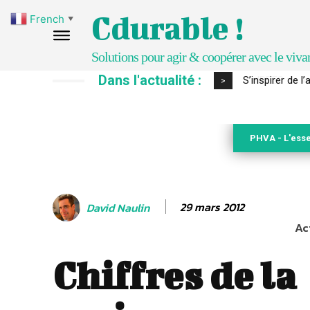
Cdurable !
French
▼
Solutions pour agir & coopérer avec le viva
Dans l'actualité :
IPBES : le « GI
>
PHVA - L'esse
29 mars 2012
David Naulin
Ac
Chiffres de la