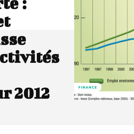
te :
et
usse
ctivités
r 2012
FINANCE