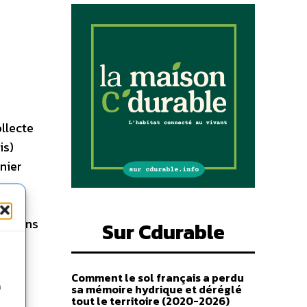
ollecte
is)
nier
 en
s biens
Sur Cdurable
os,
Comment le sol français a perdu
ux
n
sa mémoire hydrique et déréglé
tout le territoire (2020-2026)