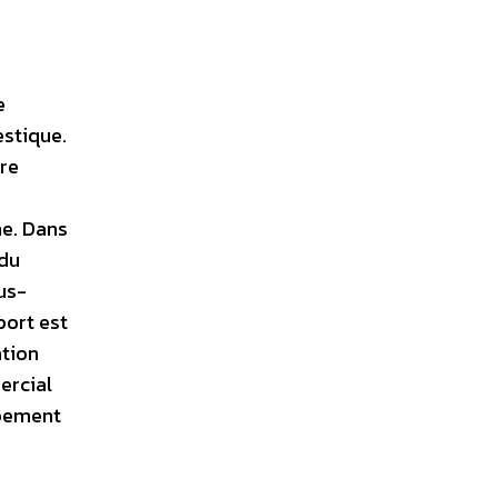
e
estique.
ire
ne. Dans
 du
us-
port est
ation
ercial
ppement