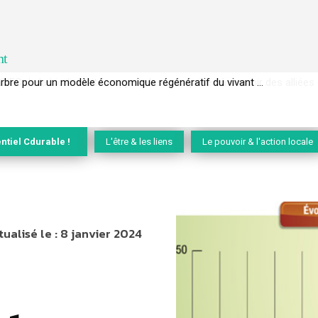
nt
EC de la biodiversité » appelle les entreprises à devenir des alliées du 
ntiel Cdurable !
L'être & les liens
Le pouvoir & l'action locale
tualisé le :
8 janvier 2024