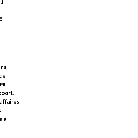
,1
6
ons,
 de
MI
xport.
affaires
s
s à