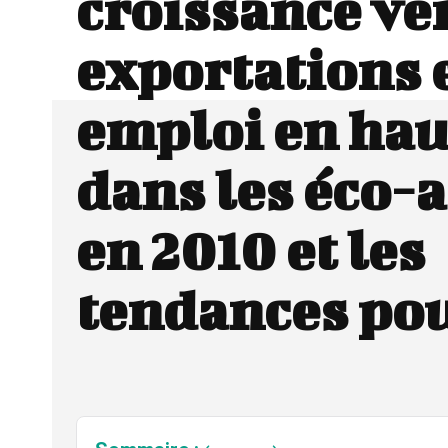
croissance ver
exportations 
emploi en ha
dans les éco-a
en 2010 et les
tendances pou