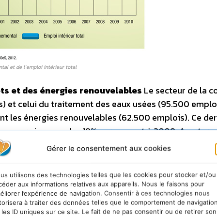
al et de l’emploi intérieur total
ets et des énergies renouvelables
Le secteur de la c
) et celui du traitement des eaux usées (95.500 emplo
nt les énergies renouvelables (62.500 emplois). Ce der
ec une croissance de +19% par rapport à 2009. A noter
logique avec 22.500 emplois en 2010 (+22% par rapport
Gérer le consentement aux cookies
4èmes exportatrices mondiales
Le marché mondial de
ment évalué par le PNUE en 2007 à 1.400 milliards d’eur
us utilisons des technologies telles que les cookies pour stocker et/ou
re 3.100 milliards d’euros. Les entreprises françaises
céder aux informations relatives aux appareils. Nous le faisons pour
éliorer l’expérience de navigation. Consentir à ces technologies nous
 se hisse à la quatrième place des exportateurs mondia
torisera à traiter des données telles que le comportement de navigatio
ne.
 les ID uniques sur ce site. Le fait de ne pas consentir ou de retirer son