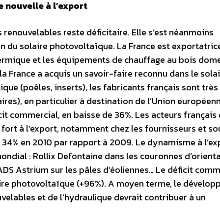
 nouvelle à l’export
renouvelables reste déficitaire. Elle s’est néanmoins
ion du solaire photovoltaïque. La France est exportatric
thermique et les équipements de chauffage au bois dom
la France a acquis un savoir-faire reconnu dans le sola
ue (poêles, inserts), les fabricants français sont très
faires), en particulier à destination de l’Union européen
icit commercial, en baisse de 36%. Les acteurs français
fort à l’export, notamment chez les fournisseurs et so
e 34% en 2010 par rapport à 2009. Le dynamisme à l’ex
ondial : Rollix Defontaine dans les couronnes d’orient
ADS Astrium sur les pâles d’éoliennes… Le déficit comm
laire photovoltaïque (+96%). A moyen terme, le dévelo
elables et de l’hydraulique devrait contribuer à un