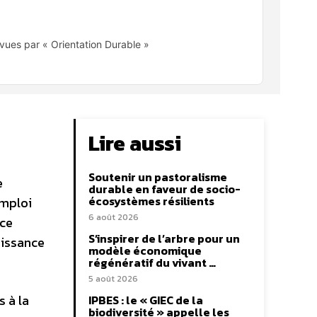
ues par « Orientation Durable »
Lire aussi
Soutenir un pastoralisme
e
durable en faveur de socio-
écosystèmes résilients
emploi
6 août 2026
 ce
S’inspirer de l’arbre pour un
oissance
modèle économique
régénératif du vivant …
5 août 2026
s à la
IPBES : le « GIEC de la
biodiversité » appelle les