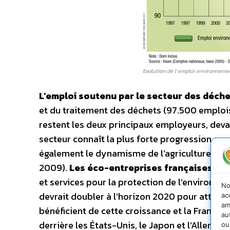
Evolution de l’emploi environnement
L’emploi soutenu par le secteur des déch
et du traitement des déchets (97.500 emplois
restent les deux principaux employeurs, deva
secteur connaît la plus forte progression av
également le dynamisme de l’agriculture bio
2009).
Les éco-entreprises françaises : 
et services pour la protection de l’environne
No
devrait doubler à l’horizon 2020 pour atteind
ac
am
bénéficient de cette croissance et la France
au
derrière les États-Unis, le Japon et l’Allemag
ou