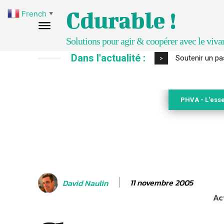
Cdurable !
French
▼
Solutions pour agir & coopérer avec le viva
Dans l'actualité :
S’inspirer de 
>
PHVA - L'esse
11 novembre 2005
David Naulin
Ac