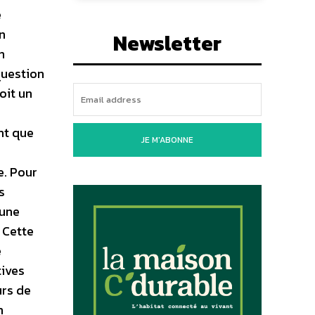
é
n
Newsletter
n
question
oit un
nt que
JE M'ABONNE
e. Pour
s
 une
 Cette
é
tives
urs de
n