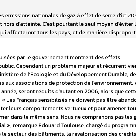
s émissions nationales de gaz à effet de serre d’ici 205
hors d’atteinte. C’est pourtant le seul moyen d’éviter 
ui affecteront tous les pays, et de manière dispropor
pulsées par le gouvernement montrent des effets
public. Cependant un problème majeur et récurrent vie
 Ministère de l’Ecologie et du Développement Durable, de
es aux associations de protection de l’environnement. A
 année, seront réduits d’autant en 2006, alors que cett
t. « Les Français sensibilisés ne doivent pas être aban
ciliter leurs comportements vertueux et pour amener tou
amer dans le même sens. Nous ne comprenons pas les g
ucial », remarque Edouard Toulouse, chargé du program
e secteur des bâtiments, la revalorisation des crédit