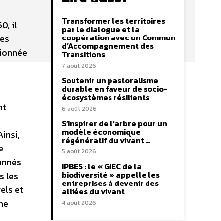
Transformer les territoires
0, il
par le dialogue et la
coopération avec un Commun
les
d’Accompagnement des
tionnée
Transitions
7 août 2026
Soutenir un pastoralisme
durable en faveur de socio-
écosystèmes résilients
nt
6 août 2026
S’inspirer de l’arbre pour un
modèle économique
insi,
régénératif du vivant …
e
5 août 2026
donnés
IPBES : le « GIEC de la
biodiversité » appelle les
s les
entreprises à devenir des
els et
alliées du vivant
me
4 août 2026
s