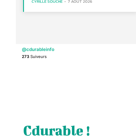
CYRILLE SOUCHE
-
7 AOÛT 2026
@cdurableinfo
273
Suiveurs
Cdurable !