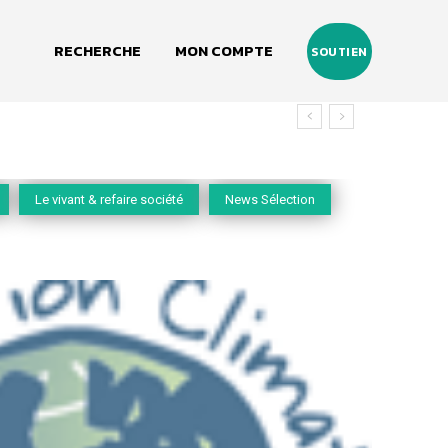
RECHERCHE
MON COMPTE
SOUTIEN
Le vivant & refaire société
News Sélection