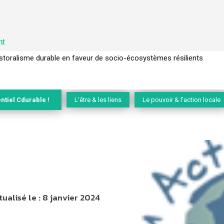
nt
l’arbre pour un modèle économique régénératif du vivant …
ntiel Cdurable !
L'être & les liens
Le pouvoir & l'action locale
tualisé le :
8 janvier 2024