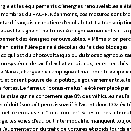
ergie et les équipements d’énergies renouvelables a ét
ns membres du RAC-F. Néanmoins, ces mesures sont bie
retard français en matière d’écohabitat. La transcriptio
s est le signe d’une frilosité du gouvernement sur la 
ppement des énergies renouvelables. « Même si on perç
n, cette filière peine à décoller du fait des blocages
r ce qui est du photovoltaïque ou du biogaz agricole, ta
un système de tarif d’achat ambitieux, leurs marchés
 De Marez, chargée de campagne climat pour Greenpeac
t, et parent pauvre de la politique gouvernementale, le
s fortes. Le fameux “bonus-malus” a été remplacé par
arte grise qui ne concernera que 8% des véhicules neufs.
 réduit (surcoût peu dissuasif à l’achat donc CO2 évit
emettre en cause le “tout-routier”. « Les offres alterna
e, les voies d’eau ou l’intermodalité, manquent toujo
à l’augmentation du trafic de voitures et poids lourds e