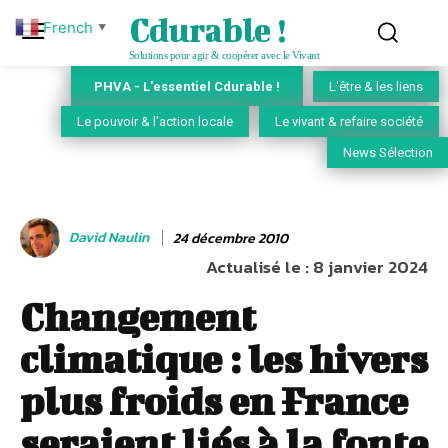
Cdurable !
French
▼
Solutions pour agir & coopérer avec le Vivant
PHVA - L'essentiel Cdurable !
L'être & les liens
Le pouvoir & l'action locale
Le vivant & refaire société
News Sélection
David Naulin
24 décembre 2010
Actualisé le :
8 janvier 2024
Changement
climatique : les hivers
plus froids en France
seraient liés à la fonte