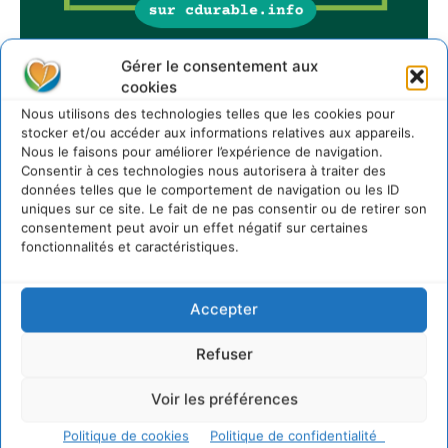
Gérer le consentement aux
cookies
Sur Cdurable
Nous utilisons des technologies telles que les cookies pour
stocker et/ou accéder aux informations relatives aux appareils.
Nous le faisons pour améliorer l’expérience de navigation.
Consentir à ces technologies nous autorisera à traiter des
Comment le sol français a perdu sa mémoire
données telles que le comportement de navigation ou les ID
hydrique et déréglé tout le territoire (2020-2026)
uniques sur ce site. Le fait de ne pas consentir ou de retirer son
2 août 2026
consentement peut avoir un effet négatif sur certaines
Développer notre attention aux espèces vivantes
fonctionnalités et caractéristiques.
non humaines avec les communs de Zoepolis
30 juillet 2026
Accepter
Un kit citoyen pour lever les freins au
développement des forêts comestibles dans nos
villes
Refuser
29 juillet 2026
Voir les préférences
L’éco-anxiété informe et l’éco-lucidité transforme
28 juillet 2026
Politique de cookies
Politique de confidentialité