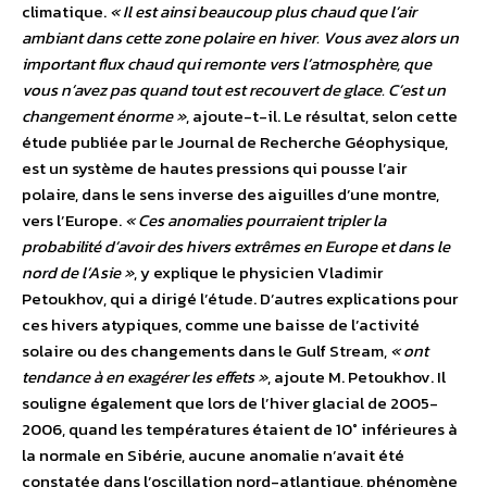
climatique.
« Il est ainsi beaucoup plus chaud que l’air
ambiant dans cette zone polaire en hiver. Vous avez alors un
important flux chaud qui remonte vers l’atmosphère, que
vous n’avez pas quand tout est recouvert de glace. C’est un
changement énorme »
, ajoute-t-il. Le résultat, selon cette
étude publiée par le Journal de Recherche Géophysique,
est un système de hautes pressions qui pousse l’air
polaire, dans le sens inverse des aiguilles d’une montre,
vers l’Europe.
« Ces anomalies pourraient tripler la
probabilité d’avoir des hivers extrêmes en Europe et dans le
nord de l’Asie »
, y explique le physicien Vladimir
Petoukhov, qui a dirigé l’étude. D’autres explications pour
ces hivers atypiques, comme une baisse de l’activité
solaire ou des changements dans le Gulf Stream,
« ont
tendance à en exagérer les effets »
, ajoute M. Petoukhov. Il
souligne également que lors de l’hiver glacial de 2005-
2006, quand les températures étaient de 10° inférieures à
la normale en Sibérie, aucune anomalie n’avait été
constatée dans l’oscillation nord-atlantique, phénomène