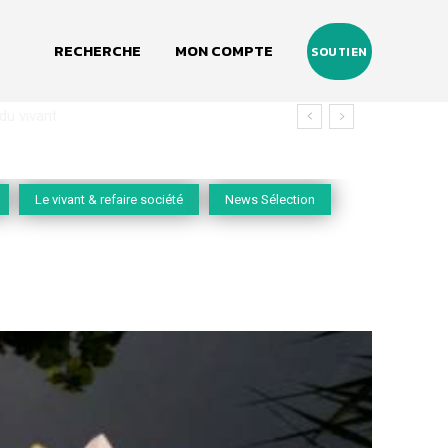
RECHERCHE
MON COMPTE
SOUTIEN
vivant
Le vivant & refaire société
News Sélection