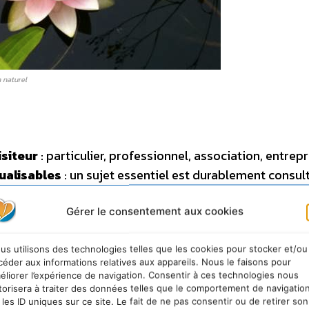
 naturel
isiteur
: particulier, professionnel, association, entrepr
tualisables
: un sujet essentiel est durablement consul
 rythme hebdomadaire
: le recul sur l’actualité permet
voir … –
Une structure commune
: les articles suivron
Gérer le consentement aux cookies
gnages, avis de tiers et illustrations pour comprendre,
 évaluation CDURABLE
: En conclusion, c’est durable 
us utilisons des technologies telles que les cookies pour stocker et/ou
céder aux informations relatives aux appareils. Nous le faisons pour
ipatif d’évaluation CDURABLE …
éliorer l’expérience de navigation. Consentir à ces technologies nous
torisera à traiter des données telles que le comportement de navigatio
 les ID uniques sur ce site. Le fait de ne pas consentir ou de retirer son