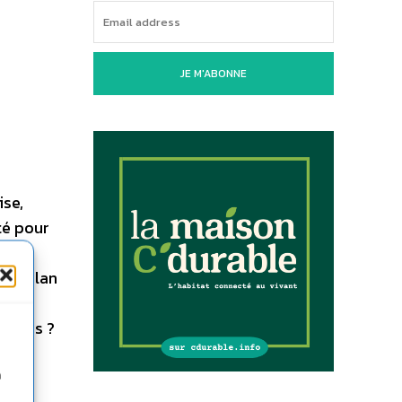
JE M'ABONNE
ise,
té pour
 de
t un plan
ou pas ?
n