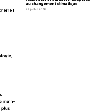
au changement climatique
pierre !
27 juillet 2026
logie,
as
de main-
a plus