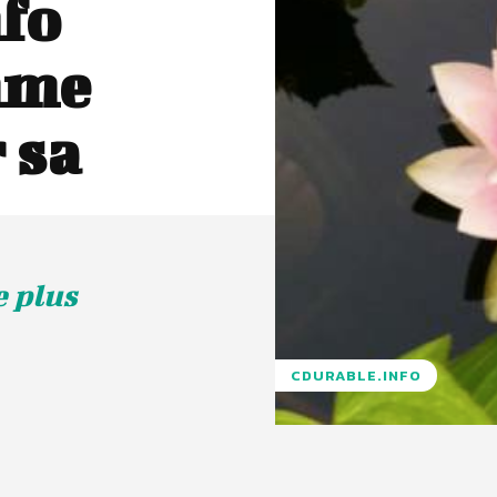
fo
thme
 sa
 plus
CDURABLE.INFO