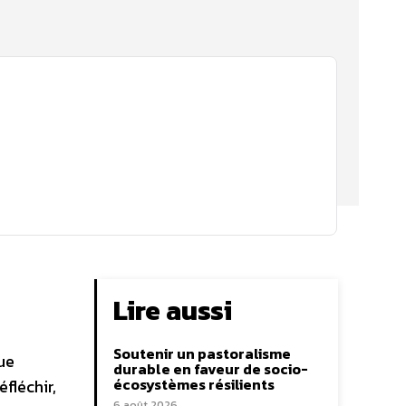
Lire aussi
Soutenir un pastoralisme
ue
durable en faveur de socio-
écosystèmes résilients
éfléchir,
6 août 2026