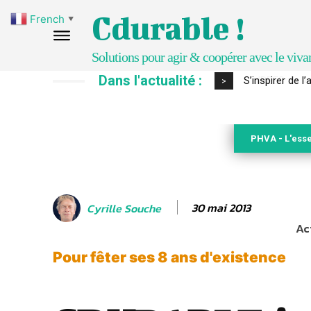
Cdurable !
French
▼
Solutions pour agir & coopérer avec le viva
Dans l'actualité :
IPBES : le « GI
>
PHVA - L'esse
30 mai 2013
Cyrille Souche
Ac
Pour fêter ses 8 ans d'existence