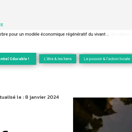
nt
EC de la biodiversité » appelle les entreprises à devenir des alliées du 
ntiel Cdurable !
L'être & les liens
Le pouvoir & l'action locale
tualisé le :
8 janvier 2024