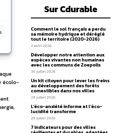
Sur Cdurable
Comment le sol français a perdu
s
sa mémoire hydrique et déréglé
tout le territoire (2020-2026)
2 août 2026
Développer notre attention aux
espèces vivantes non humaines
avec les communs de Zoepolis
30 juillet 2026
haque
Un kit citoyen pour lever les freins
 « écolo-
au développement des forêts
comestibles dans nos villes
ment
29 juillet 2026
L’éco-anxiété informe et l’éco-
nergie,
lucidité transforme
28 juillet 2026
7 indicateurs pour des villes
résilientes et durables, adaptées