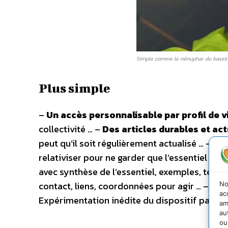
Simple comme le nénuphar du bassin
Plus simple
–
Un accès personnalisable par profil de v
collectivité … –
Des articles durables et ac
peut qu’il soit régulièrement actualisé … –
Un
relativiser pour ne garder que l’essentiel à sa
avec synthèse de l’essentiel, exemples, témoi
contact, liens, coordonnées pour agir … –
Une
No
ac
Expérimentation inédite du dispositif partic
am
au
ou