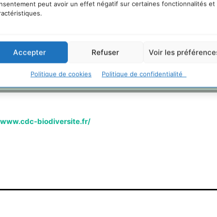
nsentement peut avoir un effet négatif sur certaines fonctionnalités et
en France.
ractéristiques.
lle met en oeuvre quatre priorités pour répondre aux urgences d
ent et le développement durable.
nstruments financiers au service de la lutte contre le changemen
Accepter
Refuser
Voir les préférence
utes ses activités et celles de ses filiales, une offre de produit
ent.
Politique de cookies
Politique de confidentialité
/www.cdc-biodiversite.fr/