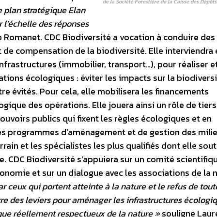
de la Société Forestière de la Caisse des Dépôts
re plan stratégique Elan
r l’échelle des réponses
 Romanet. CDC Biodiversité a vocation à conduire des
t de compensation de la biodiversité. Elle interviendra 
frastructures (immobilier, transport…), pour réaliser e
ations écologiques : éviter les impacts sur la biodivers
re évités. Pour cela, elle mobilisera les financements
ogique des opérations. Elle jouera ainsi un rôle de tier
ouvoirs publics qui fixent les règles écologiques et en
n des programmes d’aménagement et de gestion des mili
rrain et les spécialistes les plus qualifiés dont elle sou
e. CDC Biodiversité s’appuiera sur un comité scientifiq
onomie et sur un dialogue avec les associations de la 
r ceux qui portent atteinte à la nature et le refus de tout
tre des leviers pour aménager les infrastructures écologi
ue réellement respectueux de la nature »
souligne Laur