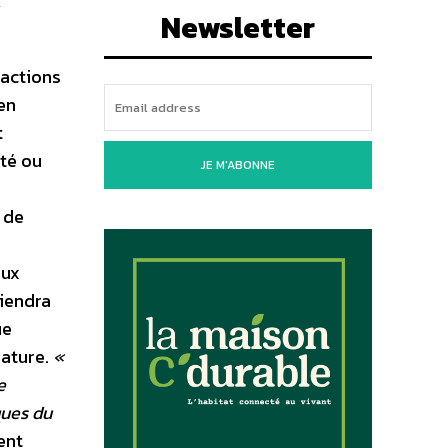
.
Newsletter
 actions
en
t
ité ou
JE M'ABONNE
s de
eux
tiendra
ue
nature.
«
e
ques du
ent