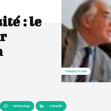
té : le
r
a
TRANSITION
WhatsApp
Linkedin