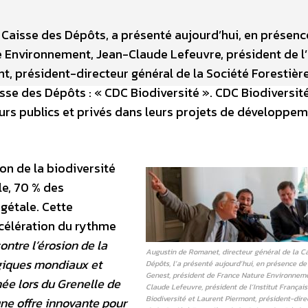
 Caisse des Dépôts, a présenté aujourd’hui, en présenc
 Environnement, Jean-Claude Lefeuvre, président de l’I
nt, président-directeur général de la Société Forestière
aisse des Dépôts : « CDC Biodiversité ». CDC Biodiversit
rs publics et privés dans leurs projets de développe
on de la biodiversité
le, 70 % des
gétale. Cette
ccélération du rythme
contre l’érosion de la
Augustin de Romanet, directeur général de la C
ogiques mondiaux et
Dépôts, l’a présenté aujourd’hui, en présence de
Genest, président de France Nature Environneme
rmée lors du Grenelle de
Claude Lefeuvre, président de l’Institut Français
Biodiversité et Laurent Piermont, président-dire
ne offre innovante pour