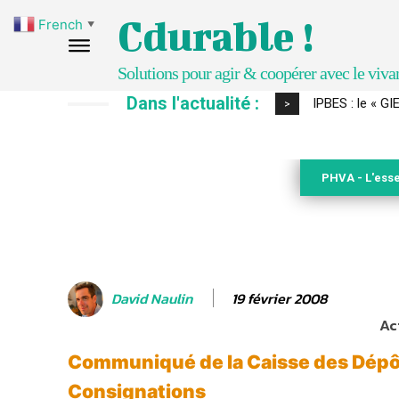
Cdurable !
French
▼
Solutions pour agir & coopérer avec le viva
Dans l'actualité :
Comment le sol
>
PHVA - L'esse
19 février 2008
David Naulin
Ac
Communiqué de la Caisse des Dépô
Consignations