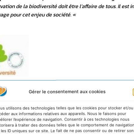
ation de la biodiversité doit être l’affaire de tous. Il est 
age pour cet enjeu de société. «
Gérer le consentement aux cookies
 général et du développement économique, la Caisse des Dépôts
us utilisons des technologies telles que les cookies pour stocker et/ou
céder aux informations relatives aux appareils. Nous le faisons pour
 : transformation d’épargne,
éliorer l’expérience de navigation. Consentir à ces technologies nous
s des projets de développement des territoires, banquier des
torisera à traiter des données telles que le comportement de navigatio
te… Avec un bilan consolidé de 200 milliards d’euros, elle est u
 les ID uniques sur ce site. Le fait de ne pas consentir ou de retirer son