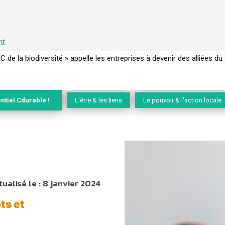
nt
 français a perdu sa mémoire hydrique et déréglé tout le territoire 
ntiel Cdurable !
L'être & les liens
Le pouvoir & l'action locale
tualisé le :
8 janvier 2024
ts et