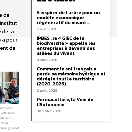
S’inspirer de l’arbre pour un
e de
modèle économique
régénératif du vivant …
nstitut
5 août 2026
 de la
IPBES : le « GIEC de la
é a pour
biodiversité » appelle les
ment de
entreprises à devenir des
alliées du vivant
4 août 2026
Comment le sol français a
perdu sa mémoire hydrique et
déréglé tout le territoire
(2020-2026)
2 août 2026
Permaculture, la Voie de
l’Autonomie
aisse des
30 juillet 2026
 Sébastien
nt, Jean-
 de la
cteur général