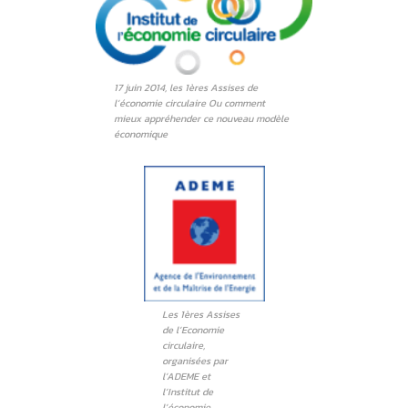
17 juin 2014, les 1ères Assises de
l’économie circulaire Ou comment
mieux appréhender ce nouveau modèle
économique
Les 1ères Assises
de l’Economie
circulaire,
organisées par
l’ADEME et
l’Institut de
l’économie