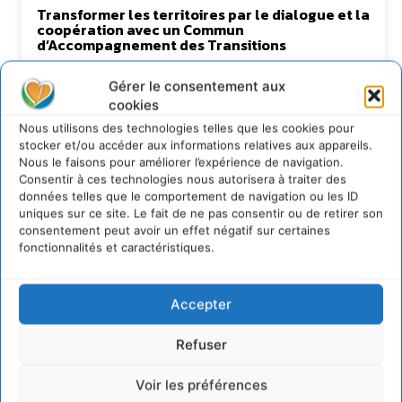
Transformer les territoires par le dialogue et la
coopération avec un Commun
d’Accompagnement des Transitions
7 août 2026
Gérer le consentement aux
Soutenir un pastoralisme durable en faveur de
cookies
socio-écosystèmes résilients
6 août 2026
Nous utilisons des technologies telles que les cookies pour
stocker et/ou accéder aux informations relatives aux appareils.
S’inspirer de l’arbre pour un modèle
Nous le faisons pour améliorer l’expérience de navigation.
économique régénératif du vivant …
Consentir à ces technologies nous autorisera à traiter des
5 août 2026
données telles que le comportement de navigation ou les ID
uniques sur ce site. Le fait de ne pas consentir ou de retirer son
IPBES : le « GIEC de la biodiversité » appelle les
entreprises à devenir des alliées du vivant
consentement peut avoir un effet négatif sur certaines
fonctionnalités et caractéristiques.
4 août 2026
Accepter
Newsletter
Refuser
Voir les préférences