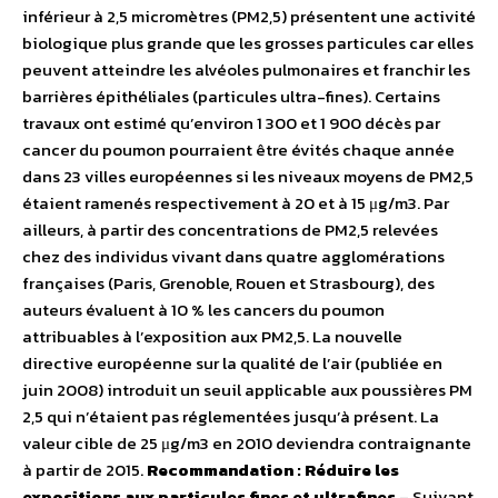
inférieur à 2,5 micromètres (PM2,5) présentent une activité
biologique plus grande que les grosses particules car elles
peuvent atteindre les alvéoles pulmonaires et franchir les
barrières épithéliales (particules ultra-fines). Certains
travaux ont estimé qu’environ 1 300 et 1 900 décès par
cancer du poumon pourraient être évités chaque année
dans 23 villes européennes si les niveaux moyens de PM2,5
étaient ramenés respectivement à 20 et à 15 μg/m3. Par
ailleurs, à partir des concentrations de PM2,5 relevées
chez des individus vivant dans quatre agglomérations
françaises (Paris, Grenoble, Rouen et Strasbourg), des
auteurs évaluent à 10 % les cancers du poumon
attribuables à l’exposition aux PM2,5. La nouvelle
directive européenne sur la qualité de l’air (publiée en
juin 2008) introduit un seuil applicable aux poussières PM
2,5 qui n’étaient pas réglementées jusqu’à présent. La
valeur cible de 25 μg/m3 en 2010 deviendra contraignante
à partir de 2015.
Recommandation : Réduire les
expositions aux particules fines et ultrafines
– Suivant