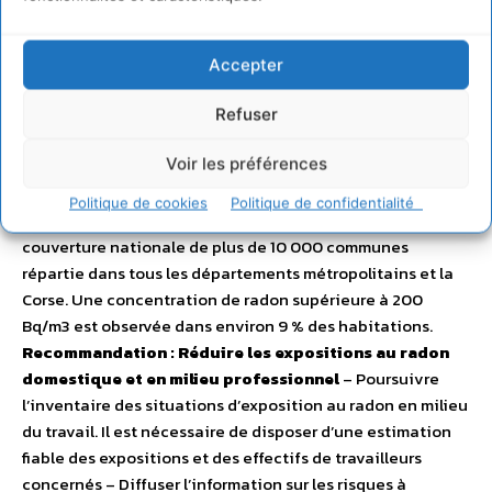
de leur profession (autres mines, établissements
thermaux…) ou parce que leur activité est effectuée
partiellement en sous-sol (champignonnières, caves
Accepter
vinicoles…). Il est aujourd’hui reconnu que le radon
représente un risque même aux concentrations présentes
Refuser
dans les habitations ou bâtiments publics. L’excès de
Voir les préférences
risque est estimé à 8-10 % pour 100 Bq/m3. Le nombre de
personnes exposées est important. Une large campagne
Politique de cookies
Politique de confidentialité
de mesure à l’intérieur des habitations a fourni une
couverture nationale de plus de 10 000 communes
répartie dans tous les départements métropolitains et la
Corse. Une concentration de radon supérieure à 200
Bq/m3 est observée dans environ 9 % des habitations.
Recommandation : Réduire les expositions au radon
domestique et en milieu professionnel
– Poursuivre
l’inventaire des situations d’exposition au radon en milieu
du travail. Il est nécessaire de disposer d’une estimation
fiable des expositions et des effectifs de travailleurs
concernés – Diffuser l’information sur les risques à