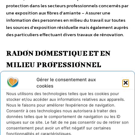
protection dans les secteurs professionnels concernés par
une exposition aux fibres d’amiante – Assurer une
information des personnes en milieu du travail sur toutes
les sources d’exposition résiduelle mais également auprès
des particuliers effectuant divers travaux de rénovation.
RADON DOMESTIQUE ET EN
MILIEU PROFESSIONNEL
Le radon est classé comme cancérogène avéré pour le
Gérer le consentement aux
cookies
cancer du poumon. Il pourrait également être impliqué
dans les leucémies chez l’adulte et chez l’enfant. Il est
Nous utilisons des technologies telles que les cookies pour
stocker et/ou accéder aux informations relatives aux appareils.
connu de longue date que le radon est à l’origine de décès
Nous le faisons pour améliorer l’expérience de navigation.
par cancer du poumon chez les mineurs en particulier dans
Consentir à ces technologies nous autorisera à traiter des
les mines d’uranium. Si l’exploitation de ces mines a cessé
données telles que le comportement de navigation ou les ID
en France depuis 2001, d’autres populations peuvent être
uniques sur ce site. Le fait de ne pas consentir ou de retirer son
consentement peut avoir un effet négatif sur certaines
exposées à des concentrations de radon élevées du fait
fonctionnalités et caractéristiques.