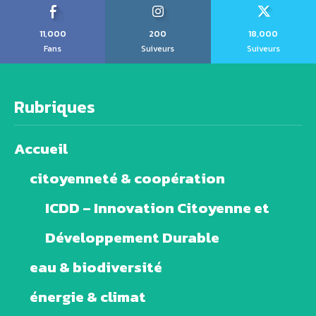
11,000
200
18,000
Fans
Suiveurs
Suiveurs
Rubriques
Accueil
citoyenneté & coopération
ICDD – Innovation Citoyenne et
Développement Durable
eau & biodiversité
énergie & climat