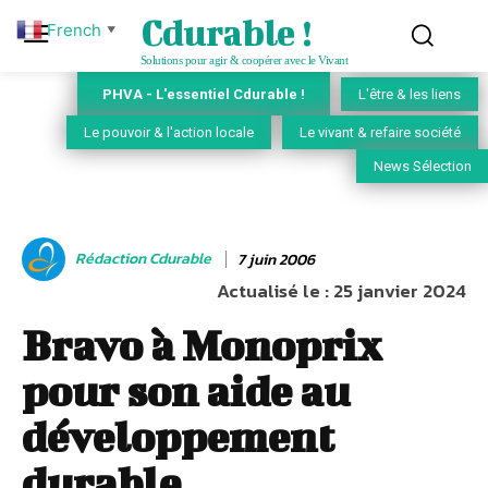
Cdurable !
French
▼
Solutions pour agir & coopérer avec le Vivant
PHVA - L'essentiel Cdurable !
L'être & les liens
Le pouvoir & l'action locale
Le vivant & refaire société
News Sélection
Rédaction Cdurable
7 juin 2006
Actualisé le :
25 janvier 2024
Bravo à Monoprix
pour son aide au
développement
durable