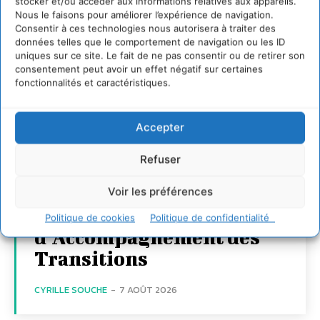
stocker et/ou accéder aux informations relatives aux appareils.
Nous le faisons pour améliorer l’expérience de navigation.
Consentir à ces technologies nous autorisera à traiter des
données telles que le comportement de navigation ou les ID
uniques sur ce site. Le fait de ne pas consentir ou de retirer son
consentement peut avoir un effet négatif sur certaines
fonctionnalités et caractéristiques.
Transformer les
Accepter
territoires par le
Refuser
dialogue et la
coopération avec un
Voir les préférences
Commun
Politique de cookies
Politique de confidentialité
d’Accompagnement des
Transitions
CYRILLE SOUCHE
-
7 AOÛT 2026