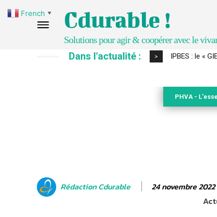
Cdurable !
French
▼
Solutions pour agir & coopérer avec le viva
Dans l'actualité :
IPBES : le « GI
>
PHVA - L'esse
24 novembre 2022
Rédaction Cdurable
Act