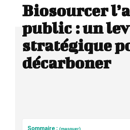
Biosourcer l’
public : un lev
stratégique p
décarboner
Sommaire :
(masquer)