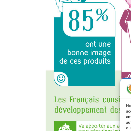
No
ac
am
au
ou