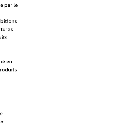
e par le
mbitions
ntures
uits
ppé en
roduits
e
e
ir