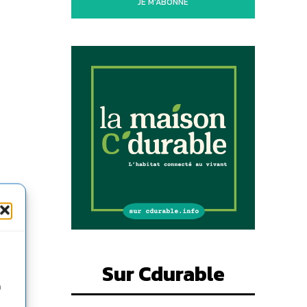
JE M'ABONNE
Sur Cdurable
n