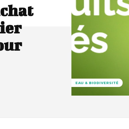
achat
ier
our
EAU & BIODIVERSITÉ