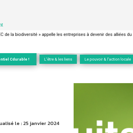
nt
EC de la biodiversité » appelle les entreprises à devenir des alliées du 
ntiel Cdurable !
L'être & les liens
Le pouvoir & l'action locale
ualisé le :
25 janvier 2024