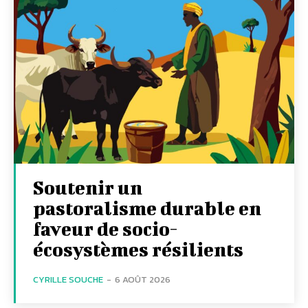
Soutenir un
pastoralisme durable en
faveur de socio-
écosystèmes résilients
CYRILLE SOUCHE
-
6 AOÛT 2026