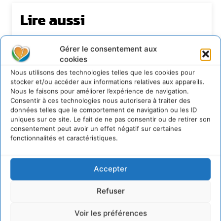
Lire aussi
Transformer les territoires par le dialogue et la
coopération avec un Commun
Gérer le consentement aux
d’Accompagnement des Transitions
cookies
7 août 2026
Nous utilisons des technologies telles que les cookies pour
stocker et/ou accéder aux informations relatives aux appareils.
Soutenir un pastoralisme durable en faveur de
socio-écosystèmes résilients
Nous le faisons pour améliorer l’expérience de navigation.
Consentir à ces technologies nous autorisera à traiter des
6 août 2026
données telles que le comportement de navigation ou les ID
S’inspirer de l’arbre pour un modèle
uniques sur ce site. Le fait de ne pas consentir ou de retirer son
économique régénératif du vivant …
consentement peut avoir un effet négatif sur certaines
fonctionnalités et caractéristiques.
5 août 2026
IPBES : le « GIEC de la biodiversité » appelle les
entreprises à devenir des alliées du vivant
Accepter
4 août 2026
Refuser
Voir les préférences