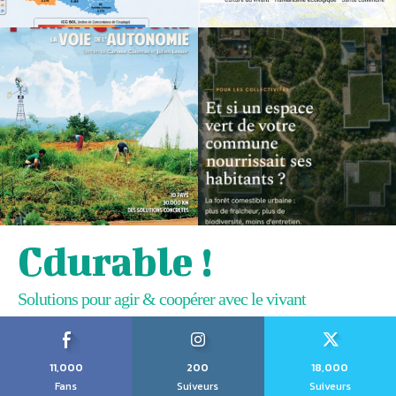
Cdurable !
Solutions pour agir & coopérer avec le vivant
11,000
200
18,000
Fans
Suiveurs
Suiveurs