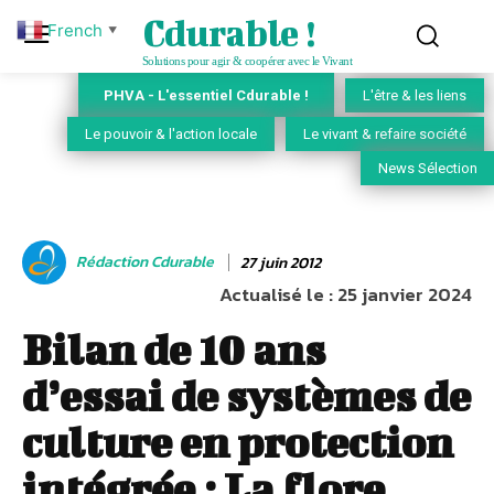
Cdurable !
French
▼
Solutions pour agir & coopérer avec le Vivant
PHVA - L'essentiel Cdurable !
L'être & les liens
Le pouvoir & l'action locale
Le vivant & refaire société
News Sélection
Rédaction Cdurable
27 juin 2012
Actualisé le :
25 janvier 2024
Bilan de 10 ans
d’essai de systèmes de
culture en protection
intégrée : La flore