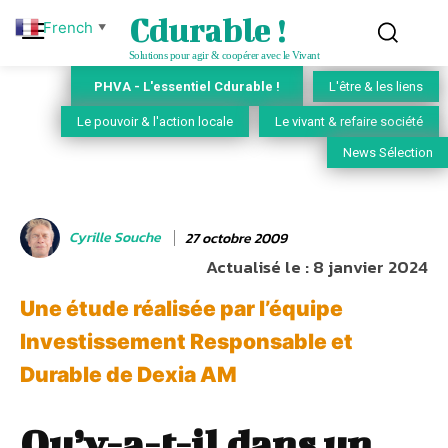
Cdurable !
French
▼
Solutions pour agir & coopérer avec le Vivant
PHVA - L'essentiel Cdurable !
L'être & les liens
Le pouvoir & l'action locale
Le vivant & refaire société
News Sélection
Cyrille Souche
27 octobre 2009
Actualisé le :
8 janvier 2024
Une étude réalisée par l’équipe
Investissement Responsable et
Durable de Dexia AM
Qu’y-a-t-il dans un