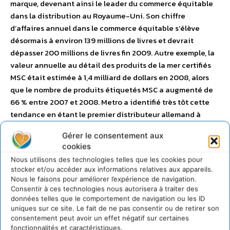
marque, devenant ainsi le leader du commerce équitable
dans la distribution au Royaume-Uni. Son chiffre
d’affaires annuel dans le commerce équitable s’élève
désormais à environ 139 millions de livres et devrait
dépasser 200 millions de livres fin 2009. Autre exemple, la
valeur annuelle au détail des produits de la mer certifiés
MSC était estimée à 1,4 milliard de dollars en 2008, alors
que le nombre de produits étiquetés MSC a augmenté de
66 % entre 2007 et 2008. Metro a identifié très tôt cette
tendance en étant le premier distributeur allemand à
présenter sous sa marque des fruits de mer certifiés MSC,
Gérer le consentement aux
alors qu’un autre géant de la distribution, Wal-Mart, s’est
cookies
récemment engagé à disposer au cours des cinq
Nous utilisons des technologies telles que les cookies pour
prochaines années d’une certification MSC pour tous ses
stocker et/ou accéder aux informations relatives aux appareils.
poissons sauvages frais et surgelés. Une autre voie dans
Nous le faisons pour améliorer l’expérience de navigation.
laquelle les distributeurs peuvent profiter de la tendance
Consentir à ces technologies nous autorisera à traiter des
données telles que le comportement de navigation ou les ID
durable est d’offrir des produits de qualité supérieure, qui
uniques sur ce site. Le fait de ne pas consentir ou de retirer son
de ce fait améliorent les marges. Dans une comparaison de
consentement peut avoir un effet négatif sur certaines
75 produits durables proposés par six distributeurs du
fonctionnalités et caractéristiques.