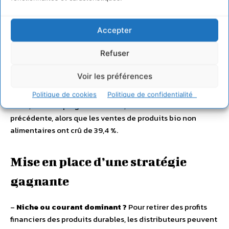
Royaume-Uni, la prime moyenne constatée était de 45 %
[[PriceWaterhouse Coopers, 2008 « Sustainability: Are
Accepter
consumers buying it? »]]. Les consommateurs sont
généralement enclins à payer davantage pour des
Refuser
produits perçus comme plus sains, comme les produits bio,
ainsi qu’en atteste la croissance spectaculaire
Voir les préférences
enregistrée par le marché. Aux États-Unis, le marché
alimentaire bio a été estimé à 24,6 milliards de dollars en
Politique de cookies
Politique de confidentialité
2008, soit une progression de 15,8 % sur l’année
précédente, alors que les ventes de produits bio non
alimentaires ont crû de 39,4 %.
Mise en place d’une stratégie
gagnante
–
Niche ou courant dominant ?
Pour retirer des profits
financiers des produits durables, les distributeurs peuvent