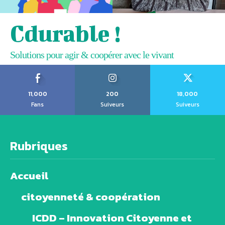
Cdurable !
Solutions pour agir & coopérer avec le vivant
11,000
200
18,000
Fans
Suiveurs
Suiveurs
Rubriques
Accueil
citoyenneté & coopération
ICDD – Innovation Citoyenne et