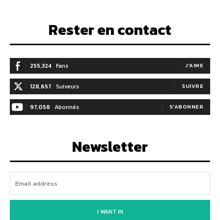
Rester en contact
255,324
Fans
J'AIME
128,657
Suiveurs
SUIVRE
97,058
Abonnés
S'ABONNER
Newsletter
I WANT IN