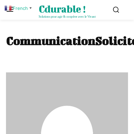
Cdurable !
French
▼
Solutions pour agir & coopérer avec le Vivant
CommunicationSolicit