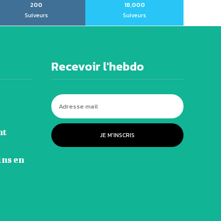
200
18,000
Suiveurs
Suiveurs
Recevoir l'hebdo
nt
JE M'INSCRIS
ins en