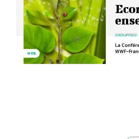
Eco
ens
CHOUPI1102
La Conférence
WWF-France
WEB