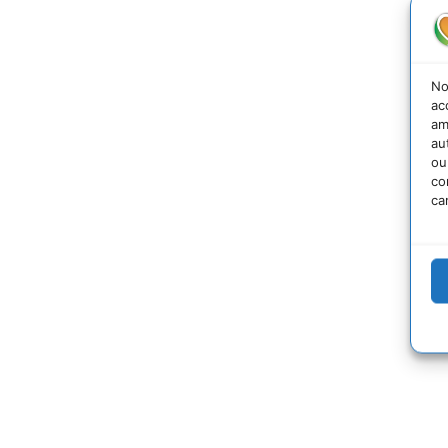
No
ac
am
au
ou
co
ca