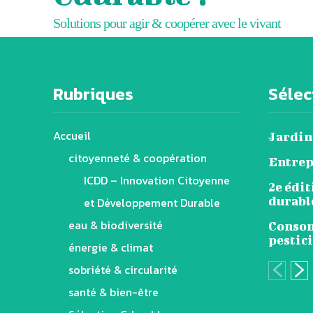
Solutions pour agir & coopérer avec le vivant
Rubriques
Sélect
Accueil
Jardin
citoyenneté & coopération
Entrep
ICDD – Innovation Citoyenne
2e édi
durable
et Développement Durable
eau & biodiversité
Consom
pestici
énergie & climat
sobriété & circularité
santé & bien-être