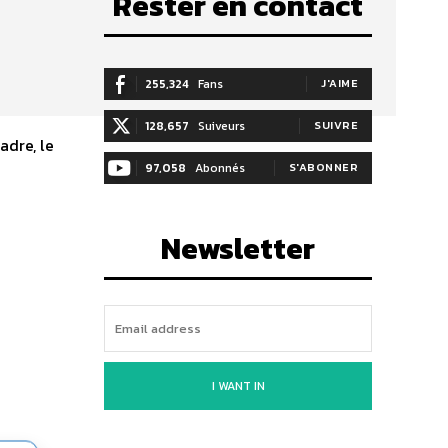
Rester en contact
255,324
Fans
J'AIME
128,657
Suiveurs
SUIVRE
97,058
Abonnés
S'ABONNER
Newsletter
I WANT IN