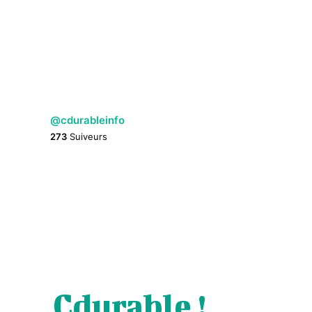
@cdurableinfo
273
Suiveurs
Cdurable !