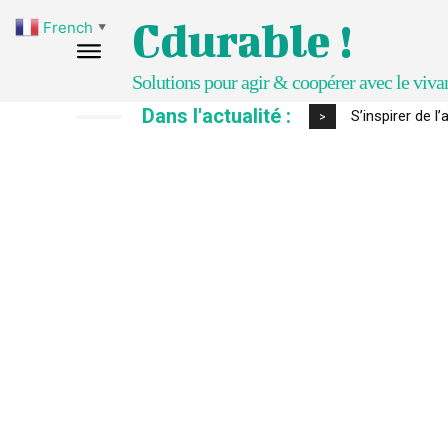
Cdurable !
French
▼
Solutions pour agir & coopérer avec le viva
Dans l'actualité :
S’inspirer de l
IPBES : le « 
>