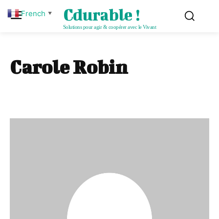
Cdurable !
French
▼
Solutions pour agir & coopérer avec le Vivant
Carole Robin