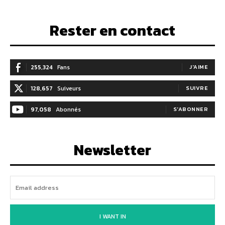
Rester en contact
255,324
Fans
J'AIME
128,657
Suiveurs
SUIVRE
97,058
Abonnés
S'ABONNER
Newsletter
I WANT IN