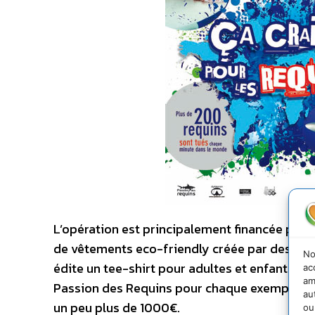
L’opération est principalement financée par 
de vêtements eco-friendly créée par des plon
No
édite un tee-shirt pour adultes et enfants, l
ac
am
Passion des Requins pour chaque exemplaire ve
au
un peu plus de 1000€.
ou