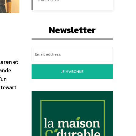
2 août 2026
Newsletter
keren et
rande
JE M'ABONNE
’un
Stewart