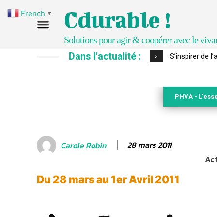
Cdurable !
French
▼
Solutions pour agir & coopérer avec le viva
Dans l'actualité :
IPBES : le « GI
>
PHVA - L'esse
28 mars 2011
Carole Robin
Act
Du 28 mars au 1er Avril 2011