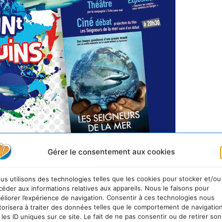
Gérer le consentement aux cookies
un partenariat né en janvier 2010 avec Dykkeren, une 
geuses, déjà engagée dans la protection des requins, 
us utilisons des technologies telles que les cookies pour stocker et/ou
e modèle « Requins Rescue », sur lequel 5€ sont reversé
céder aux informations relatives aux appareils. Nous le faisons pour
éliorer l’expérience de navigation. Consentir à ces technologies nous
ndu, opération, toujours en cours, qui a déjà réuni à 
torisera à traiter des données telles que le comportement de navigatio
 les ID uniques sur ce site. Le fait de ne pas consentir ou de retirer son