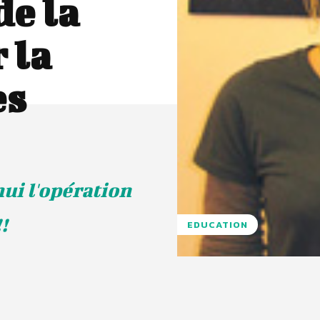
de la
 la
es
ui l'opération
!
EDUCATION