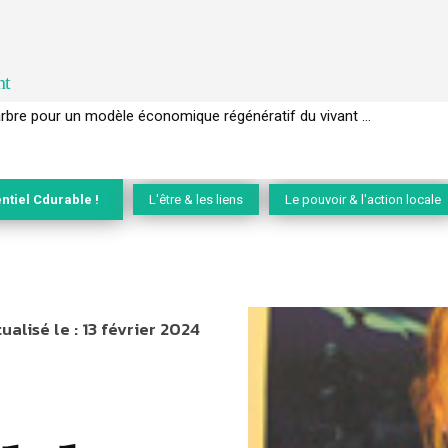
nt
EC de la biodiversité » appelle les entreprises à devenir des alliées du 
ntiel Cdurable !
L'être & les liens
Le pouvoir & l'action locale
ualisé le :
13 février 2024