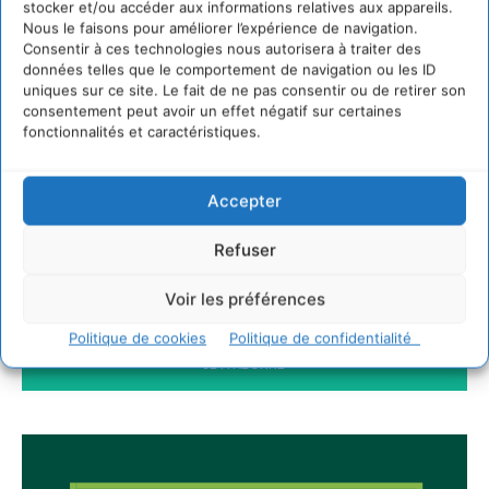
hydrique et déréglé tout le territoire (2020-
stocker et/ou accéder aux informations relatives aux appareils.
2026)
Nous le faisons pour améliorer l’expérience de navigation.
Consentir à ces technologies nous autorisera à traiter des
2 août 2026
données telles que le comportement de navigation ou les ID
Permaculture, la Voie de l’Autonomie
uniques sur ce site. Le fait de ne pas consentir ou de retirer son
consentement peut avoir un effet négatif sur certaines
30 juillet 2026
fonctionnalités et caractéristiques.
Accepter
Newsletter
Refuser
Voir les préférences
Politique de cookies
Politique de confidentialité
JE M'ABONNE