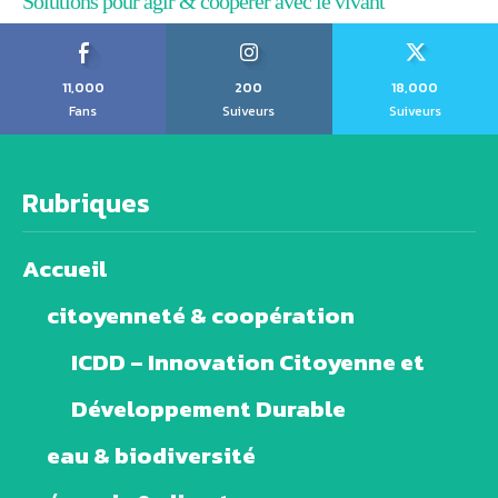
Solutions pour agir & coopérer avec le vivant
11,000
200
18,000
Fans
Suiveurs
Suiveurs
Rubriques
Accueil
citoyenneté & coopération
ICDD – Innovation Citoyenne et
Développement Durable
eau & biodiversité