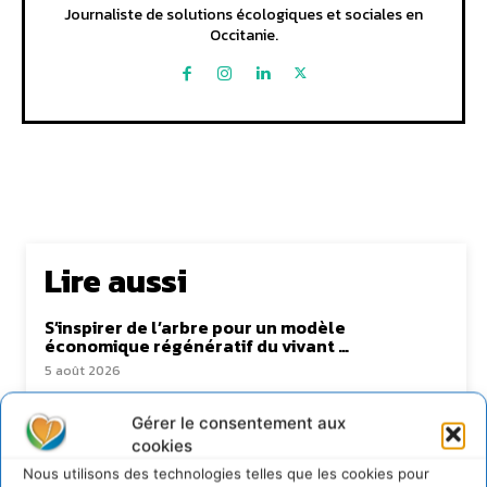
Journaliste de solutions écologiques et sociales en
Occitanie.
Lire aussi
S’inspirer de l’arbre pour un modèle
économique régénératif du vivant …
5 août 2026
IPBES : le « GIEC de la biodiversité » appelle les
entreprises à devenir des alliées du vivant
Gérer le consentement aux
cookies
4 août 2026
Nous utilisons des technologies telles que les cookies pour
Comment le sol français a perdu sa mémoire