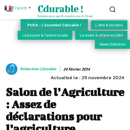
Cdurable !
French
▼
Solutions pour agir & coopérer avec le Vivant
PHVA - L'essentiel Cdurable !
L'être & les liens
Le pouvoir & l'action locale
Le vivant & refaire société
News Sélection
Rédaction Cdurable
24 février 2014
Actualisé le :
29 novembre 2024
Salon de l’Agriculture
: Assez de
déclarations pour
l’agriculture