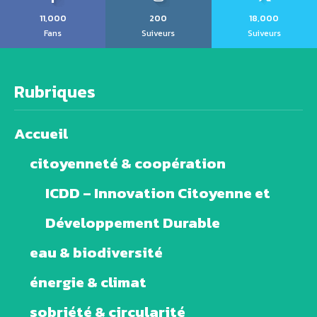
11,000
200
18,000
Fans
Suiveurs
Suiveurs
Rubriques
Accueil
citoyenneté & coopération
ICDD – Innovation Citoyenne et
Développement Durable
eau & biodiversité
énergie & climat
sobriété & circularité