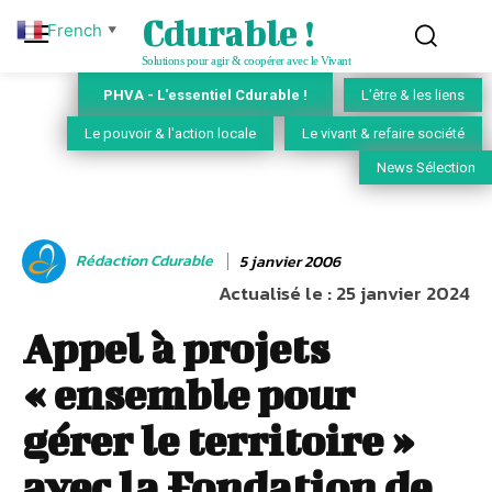
Cdurable !
French
▼
Solutions pour agir & coopérer avec le Vivant
PHVA - L'essentiel Cdurable !
L'être & les liens
Le pouvoir & l'action locale
Le vivant & refaire société
News Sélection
Rédaction Cdurable
5 janvier 2006
Actualisé le :
25 janvier 2024
Appel à projets
« ensemble pour
gérer le territoire »
avec la Fondation de